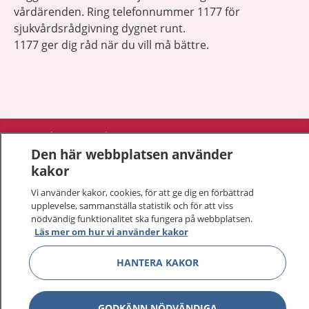
vårdärenden. Ring telefonnummer 1177 för
sjukvårdsrådgivning dygnet runt.
1177 ger dig råd när du vill må bättre.
Visa inn
1177 på flera språk
Den här webbplatsen använder
kakor
Visa inn
Om 1177
Vi använder kakor, cookies, för att ge dig en förbättrad
upplevelse, sammanställa statistik och för att viss
Visa inn
Kontakt
nödvändig funktionalitet ska fungera på webbplatsen.
Läs mer om hur vi använder kakor
Behandling av personuppgifter
HANTERA KAKOR
Hantering av kakor
GODKÄNN NÖDVÄNDIGA