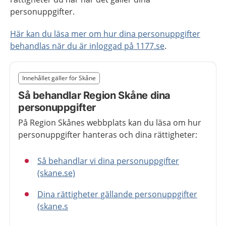
personuppgifter.
Här kan du läsa mer om hur dina personuppgifter
behandlas när du är inloggad på 1177.se
.
Slut på det regionala tillägget från region Skåne
Innehållet gäller för Skåne
Nedan innehåll gäller region Skåne
Så behandlar Region Skåne dina
personuppgifter
På Region Skånes webbplats kan du läsa om hur
personuppgifter hanteras och dina rättigheter:
Så behandlar vi dina personuppgifter
(skane.se)
Dina rättigheter gällande personuppgifter
(skane.s