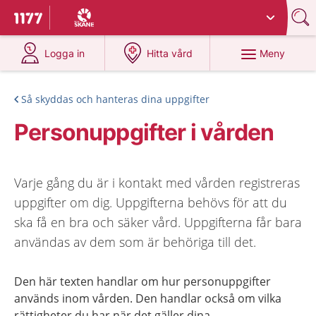
Du har valt region
Skåne
.
Till startsidan för 1177
på 1177.se
på 1177.se
Meny
Logga in
Hitta vård
Så skyddas och hanteras dina uppgifter
Personuppgifter i vården
Varje gång du är i kontakt med vården registreras
uppgifter om dig. Uppgifterna behövs för att du
ska få en bra och säker vård. Uppgifterna får bara
användas av dem som är behöriga till det.
Den här texten handlar om hur personuppgifter
används inom vården. Den handlar också om vilka
rättigheter du har när det gäller dina