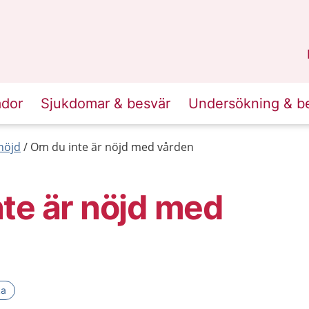
n
Skåne
.
ador
Sjukdomar & besvär
Undersökning & b
nöjd
Om du inte är nöjd med vården
te är nöjd med
ka