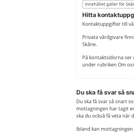
Slut på det regionala t
Innehållet gäller för Sk
Nedan innehåll gäller r
Hitta kontaktuppgi
Kontaktuppgifter till v
Privata vårdgivare fin
Skåne.
På kontaktsidorna ser 
under rubriken Om oss
Du ska få svar så sn
Du ska få svar så snart so
mottagningen har tagit e
ska du också få veta när d
Ibland kan mottagningen 