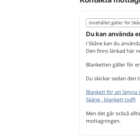
Slut på det regionala t
Innehållet gäller för Sk
Nedan innehåll gäller r
Du kan använda en
I Skåne kan du använda
Den finns länkad här 
Blanketten gäller för e
Du skickar sedan den t
Blankett för att lämna 
Skåne - blankett (pdf)
Men det går också allti
mottagningen.