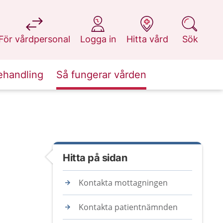
på 1177.se
på 1177.se
på 1177.se
på 1177.se
För vårdpersonal
Logga in
Hitta vård
Sök
ehandling
Så fungerar vården
Hitta på sidan
Kontakta mottagningen
Kontakta patientnämnden