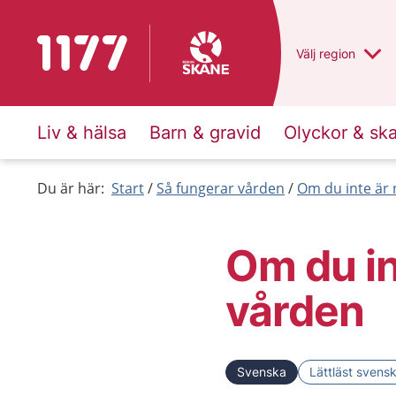
Till startsidan för 1177
Du har valt regio
Välj
en annan
region
Liv & hälsa
Barn & gravid
Olyckor & sk
Du är här:
Start
Så fungerar vården
Om du inte är 
Om du in
vården
Svenska
Lättläst svens