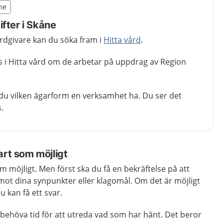
illägget från region Skåne
åne
egion Skåne
fter i Skåne
årdgivare kan du söka fram i
Hitta vård
.
ns i Hitta vård om de arbetar på uppdrag av Region
du vilken ägarform en verksamhet ha. Du ser det
.
art som möjligt
m möjligt. Men först ska du få en bekräftelse på att
mot dina synpunkter eller klagomål. Om det är möjligt
u kan få ett svar.
behöva tid för att utreda vad som har hänt. Det beror