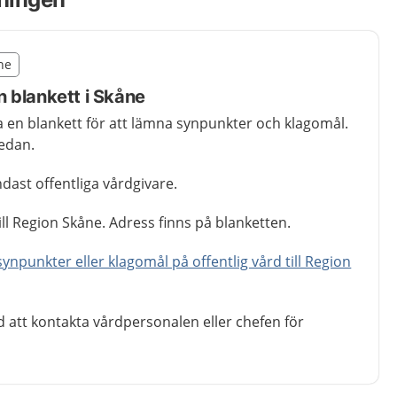
illägget från region Skåne
åne
egion Skåne
 blankett i Skåne
 en blankett för att lämna synpunkter och klagomål.
nedan.
ndast offentliga vårdgivare.
ill Region Skåne. Adress finns på blanketten.
synpunkter eller klagomål på offentlig vård till Region
d att kontakta vårdpersonalen eller chefen för