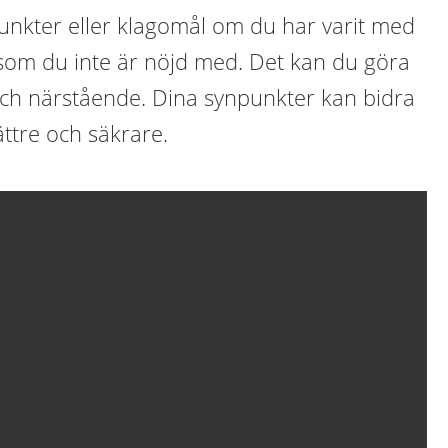
nkter eller klagomål om du har varit med
som du inte är nöjd med. Det kan du göra
ch närstående. Dina synpunkter kan bidra
bättre och säkrare.