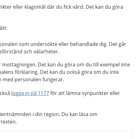
ter eller klagomål där du fick vård. Det kan du göra
ätt:
onalen som undersökte eller behandlade dig. Det går
ssförstånd och oklarheter.
r mottagningen. Det kan du göra om du till exempel inte
alens förklaring. Det kan du också göra om du inte
en med personalen fungerar.
också
logga in på 1177
för att lämna synpunkter eller
ientnämnden i din region. Du kan läsa om
 texten.