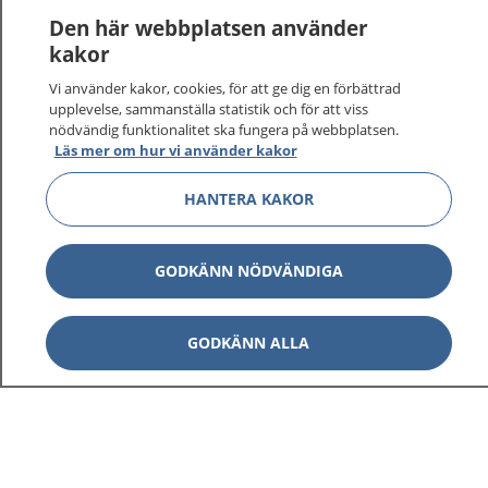
1177
–
tryggt om din hälsa och vård
Den här webbplatsen använder
kakor
På 1177.se får du råd om hälsa och information om
sjukdomar och vilka mottagningar du kan kontakta.
Vi använder kakor, cookies, för att ge dig en förbättrad
upplevelse, sammanställa statistik och för att viss
Logga in för att läsa din journal och göra dina
nödvändig funktionalitet ska fungera på webbplatsen.
vårdärenden. Ring telefonnummer 1177 för
Läs mer om hur vi använder kakor
sjukvårdsrådgivning dygnet runt.
1177 ger dig råd när du vill må bättre.
HANTERA KAKOR
GODKÄNN NÖDVÄNDIGA
Visa inn
1177 på flera språk
GODKÄNN ALLA
Visa inn
Om 1177
Visa inn
Kontakt