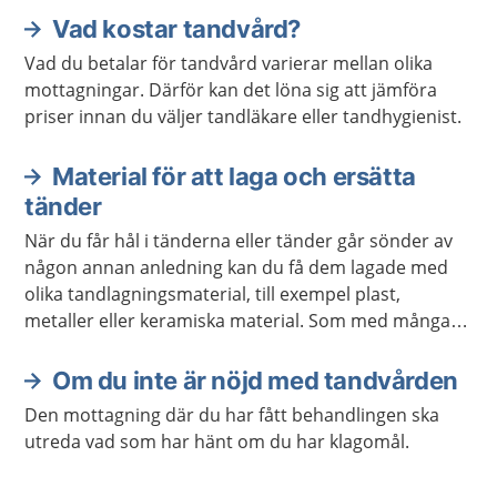
Vad kostar tandvård?
Vad du betalar för tandvård varierar mellan olika
mottagningar. Därför kan det löna sig att jämföra
priser innan du väljer tandläkare eller tandhygienist.
Material för att laga och ersätta
tänder
När du får hål i tänderna eller tänder går sönder av
någon annan anledning kan du få dem lagade med
olika tandlagningsmaterial, till exempel plast,
metaller eller keramiska material. Som med många
andra ämnen man kommer i kontakt med kan dessa
material ge allergiska reaktioner.
Om du inte är nöjd med tandvården
Den mottagning där du har fått behandlingen ska
utreda vad som har hänt om du har klagomål.