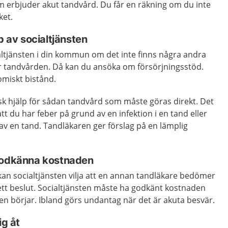
erbjuder akut tandvård. Du får en räkning om du inte
ket.
p av socialtjänsten
ialtjänsten i din kommun om det inte finns några andra
a för tandvården. Då kan du ansöka om försörjningsstöd.
omiskt bistånd.
sk hjälp för sådan tandvård som måste göras direkt. Det
tt du har feber på grund av en infektion i en tand eller
t av en tand. Tandläkaren ger förslag på en lämplig
 godkänna kostnaden
an socialtjänsten vilja att en annan tandläkare bedömer
 ett beslut. Socialtjänsten måste ha godkänt kostnaden
n börjar. Ibland görs undantag när det är akuta besvär.
ig åt