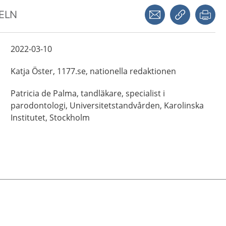
Dela via mejl
Kopiera län
Skr
KELN
2022-03-10
Katja
Öster,
1177.se, nationella redaktionen
Patricia
de Palma,
tandläkare, specialist i
parodontologi,
Universitetstandvården, Karolinska
Institutet,
Stockholm