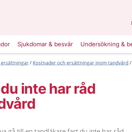
n
Skåne
.
ador
Sjukdomar & besvär
Undersökning & b
 ersättningar
Kostnader och ersättningar inom tandvård
du inte har råd
dvård
a gå till en tandläkare fast du inte har råd