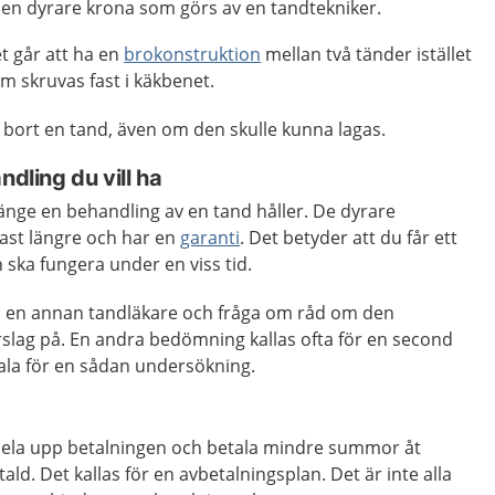
ör en dyrare krona som görs av en tandtekniker.
t går att ha en
brokonstruktion
mellan två tänder istället
om skruvas fast i käkbenet.
 bort en tand, även om den skulle kunna lagas.
ndling du vill ha
 länge en behandling av en tand håller. De dyrare
tast längre och har en
garanti
. Det betyder att du får ett
 ska fungera under en viss tid.
 till en annan tandläkare och fråga om råd om den
rslag på. En andra bedömning kallas ofta för en second
tala för en sådan undersökning.
dela upp betalningen och betala mindre summor åt
tald. Det kallas för en avbetalningsplan. Det är inte alla