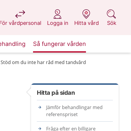
på 1177.se
på 1177.se
på 1177.se
på 1177.se
För vårdpersonal
Logga in
Hitta vård
Sök
ehandling
Så fungerar vården
Stöd om du inte har råd med tandvård
Hitta på sidan
Jämför behandlingar med
referenspriset
Fråga efter en billigare