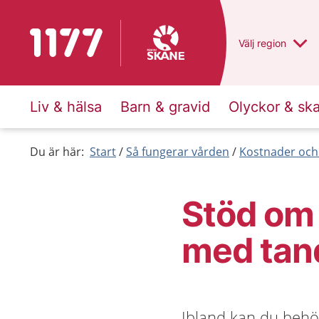
Till startsidan för 1177
Du har valt regio
Välj
en annan
region
Liv & hälsa
Barn & gravid
Olyckor & sk
Du är här:
Start
Så fungerar vården
Kostnader och
Stöd om 
med tan
Ibland kan du behöv