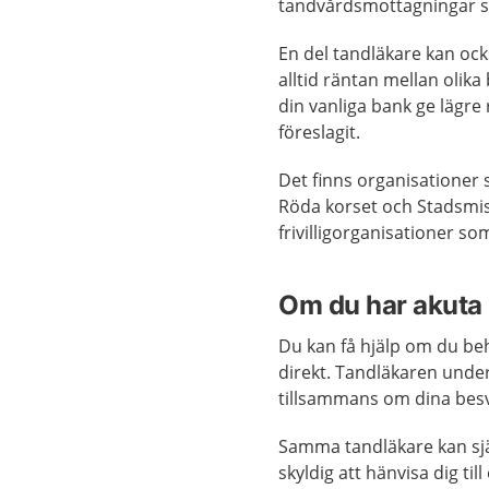
tandvårdsmottagningar s
En del tandläkare kan ock
alltid räntan mellan olika
din vanliga bank ge lägr
föreslagit.
Det finns organisationer 
Röda korset och Stadsmis
frivilligorganisationer so
Om du har akuta
Du kan få hjälp om du beh
direkt. Tandläkaren unde
tillsammans om dina besv
Samma tandläkare kan sjä
skyldig att hänvisa dig ti