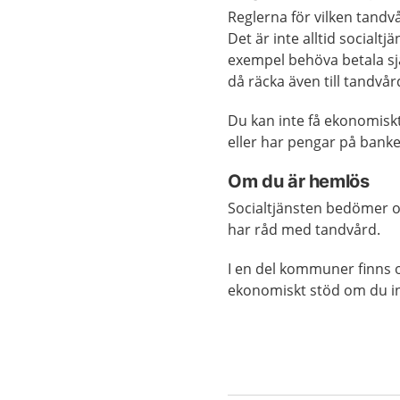
Reglerna för vilken tandvå
Det är inte alltid socialtj
exempel behöva betala sj
då räcka även till tandvår
Du kan inte få ekonomiskt
eller har pengar på banke
Om du är hemlös
Socialtjänsten bedömer o
har råd med tandvård.
I en del kommuner finns o
ekonomiskt stöd om du i