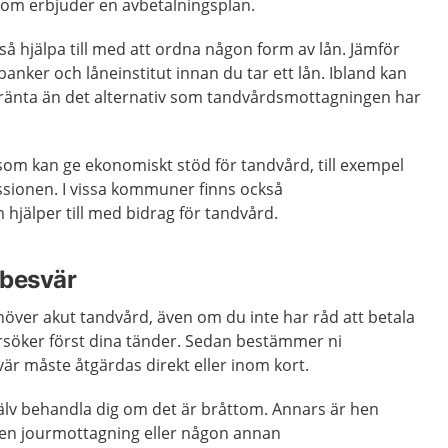
om erbjuder en avbetalningsplan.
så hjälpa till med att ordna någon form av lån. Jämför
 banker och låneinstitut innan du tar ett lån. Ibland kan
e ränta än det alternativ som tandvårdsmottagningen har
som kan ge ekonomiskt stöd för tandvård, till exempel
sionen. I vissa kommuner finns också
m hjälper till med bidrag för tandvård.
 besvär
över akut tandvård, även om du inte har råd att betala
rsöker först dina tänder. Sedan bestämmer ni
är måste åtgärdas direkt eller inom kort.
lv behandla dig om det är bråttom. Annars är hen
ll en jourmottagning eller någon annan