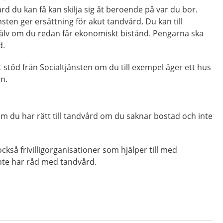
rd du kan få kan skilja sig åt beroende på var du bor.
änsten ger ersättning för akut tandvård. Du kan till
älv om du redan får ekonomiskt bistånd. Pengarna ska
d.
 stöd från Socialtjänsten om du till exempel äger ett hus
n.
m du har rätt till tandvård om du saknar bostad och inte
ckså frivilligorganisationer som hjälper till med
nte har råd med tandvård.