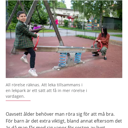
All rörelse räknas. Att leka tillsammans i
en lekpark är ett sätt att få in mer rörelse i
vardagen.
Oavsett ålder behöver man röra sig för att må bra.
För barn är det extra viktigt, bland annat eftersom det
är då man får med sig vanor för resten av livet.