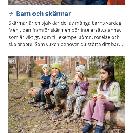
Barn och skärmar
Skärmar är en självklar del av många barns vardag.
Men tiden framför skärmen bör inte ersätta annat
som är viktigt, som till exempel sömn, rörelse och
skolarbete. Som vuxen behöver du stötta ditt barn
att lära sig använda skärm på ett sätt som hen mår
bra av.