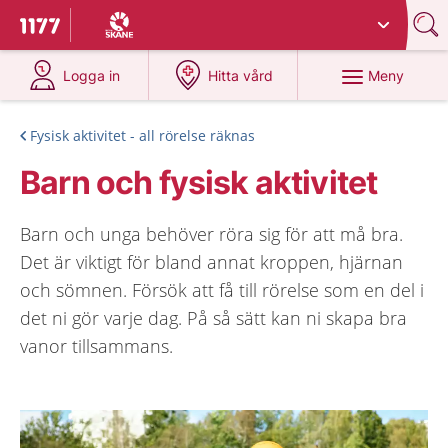
Du har valt region
Skåne
.
Till startsidan för 1177
på 1177.se
på 1177.se
Meny
Logga in
Hitta vård
Fysisk aktivitet - all rörelse räknas
Barn och fysisk aktivitet
Barn och unga behöver röra sig för att må bra.
Det är viktigt för bland annat kroppen, hjärnan
och sömnen. Försök att få till rörelse som en del i
det ni gör varje dag. På så sätt kan ni skapa bra
vanor tillsammans.