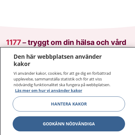
1177
–
tryggt om din hälsa och vård
Den här webbplatsen använder
På 1177.se får du råd om hälsa och information om
kakor
sjukdomar och vilka mottagningar du kan kontakta.
Logga in för att läsa din journal och göra dina
Vi använder kakor, cookies, för att ge dig en förbättrad
vårdärenden. Ring telefonnummer 1177 för
upplevelse, sammanställa statistik och för att viss
nödvändig funktionalitet ska fungera på webbplatsen.
sjukvårdsrådgivning dygnet runt.
Läs mer om hur vi använder kakor
1177 ger dig råd när du vill må bättre.
HANTERA KAKOR
GODKÄNN NÖDVÄNDIGA
Visa inn
1177 på flera språk