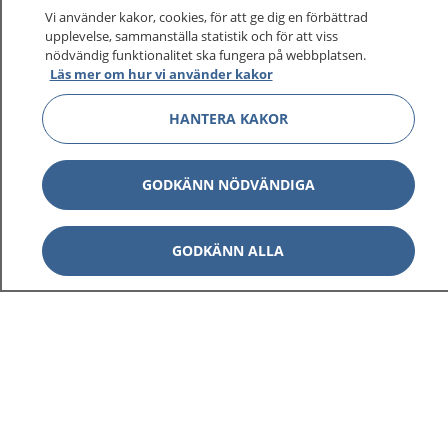
På 1177.se får du råd om hälsa och information om
Vi använder kakor, cookies, för att ge dig en förbättrad
sjukdomar och vilka mottagningar du kan kontakta.
upplevelse, sammanställa statistik och för att viss
Logga in för att läsa din journal och göra dina
nödvändig funktionalitet ska fungera på webbplatsen.
Läs mer om hur vi använder kakor
vårdärenden. Ring telefonnummer 1177 för
sjukvårdsrådgivning dygnet runt.
HANTERA KAKOR
1177 ger dig råd när du vill må bättre.
GODKÄNN NÖDVÄNDIGA
GODKÄNN ALLA
Visa inn
1177 på flera språk
Visa inn
Om 1177
Visa inn
Kontakt
Behandling av personuppgifter