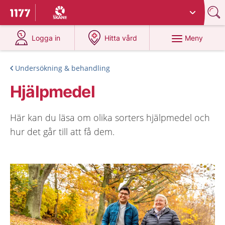
Du har valt region
Skåne
.
Till startsidan för 1177
på 1177.se
på 1177.se
Meny
Logga in
Hitta vård
Undersökning & behandling
Hjälpmedel
Här kan du läsa om olika sorters hjälpmedel och
hur det går till att få dem.