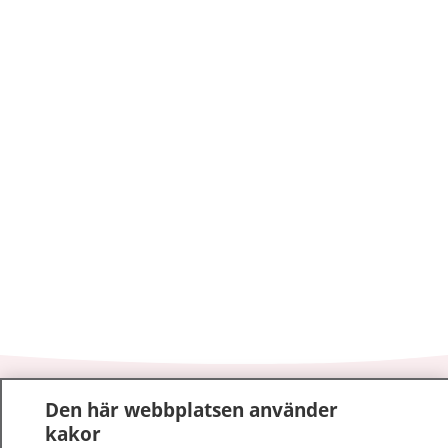
1177
–
tryggt om din hälsa och vård
Den här webbplatsen använder
kakor