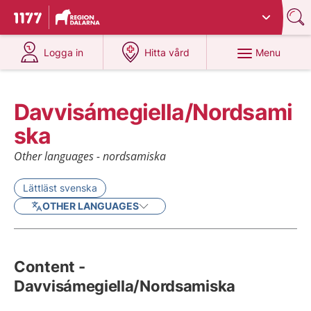
Du har valt region
Dalarna
.
To start page for 1177
at 1177.se
at 1177.se
Menu
Logga in
Hitta vård
Davvisámegiella/Nordsami
ska
Other languages - nordsamiska
Lättläst svenska
OTHER LANGUAGES
Content -
Davvisámegiella/Nordsamiska