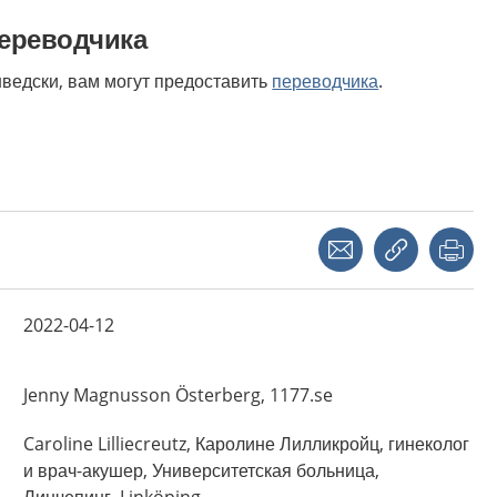
переводчика
шведски, вам могут предоставить
переводчика
.
Share with a friend
Copy link
Pri
2022-04-12
Jenny
Magnusson Österberg,
1177.se
Caroline
Lilliecreutz,
Каролине Лилликройц, гинеколог
и врач-акушер, Университетская больница,