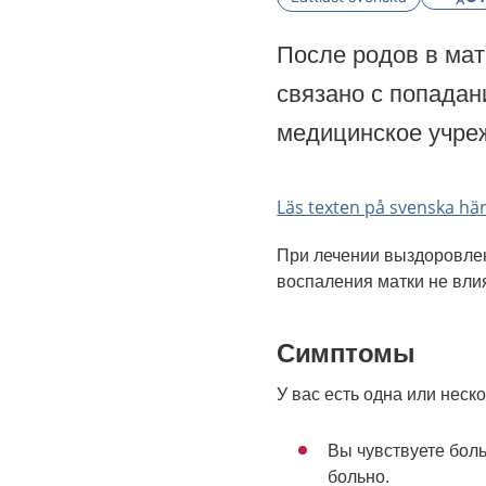
После родов в мат
связано с попадан
медицинское учреж
Läs texten på svenska hä
При лечении выздоровлен
воспаления матки не вли
Симптомы
У вас есть одна или неско
Вы чувствуете боль
больно.