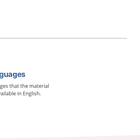
nguages
ages that the material
vailable in English.