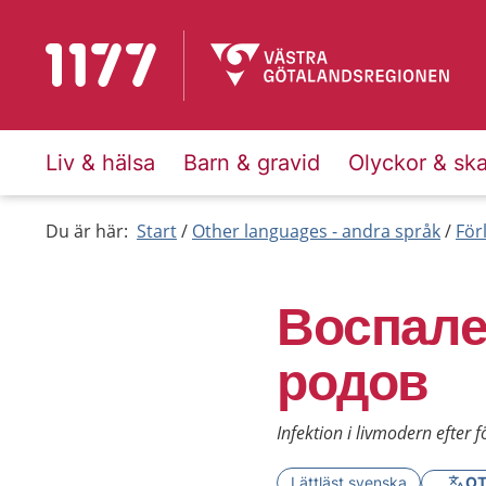
To start page for 1177
Liv & hälsa
Barn & gravid
Olyckor & sk
Du är här:
Start
Other languages - andra språk
För
Воспале
родов
Infektion i livmodern efter f
Lättläst svenska
OT