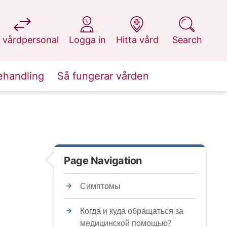
at 1177.se
at 1177.se
at 1177.se
at 1177.se
 vårdpersonal
Logga in
Hitta vård
Search
ehandling
Så fungerar vården
Page Navigation
Симптомы
Когда и куда обращаться за
медицинской помощью?