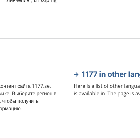
Линчепинг,
Linköping
1177 in other la
онтент сайта 1177.se,
Here is a list of other langu
зыке. Выберите регион в
is available in. The page is a
, чтобы получить
формацию.