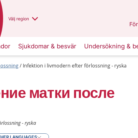
Du har valt region
Välj
en annan
region
Västra Götaland
.
För
ador
Sjukdomar & besvär
Undersökning & b
lossning
Infektion i livmodern efter förlossning - ryska
ние матки после
örlossning - ryska
HER LANGUAGES