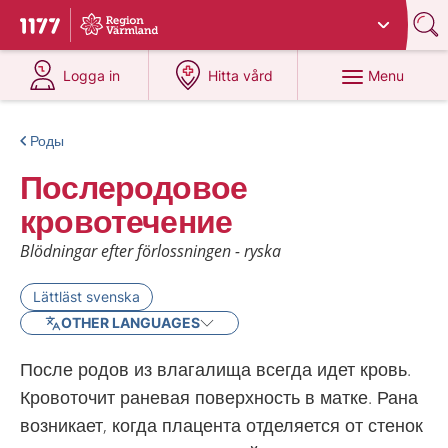
Du har valt region
Värmland
.
To start page for 1177
at 1177.se
at 1177.se
Menu
Logga in
Hitta vård
Роды
Послеродовое
кровотечение
Blödningar efter förlossningen - ryska
Lättläst svenska
OTHER LANGUAGES
После родов из влагалища всегда идет кровь.
Кровоточит раневая поверхность в матке. Рана
возникает, когда плацента отделяется от стенок