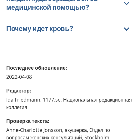
медицинской помощью?
Почему идет кровь?
Последнее обновление
:
2022-04-08
Редактор
:
Ida
Friedmann,
1177.se, Национальная редакционная
коллегия
Проверка текста
:
Anne-Charlotte
Jonsson,
акушерка,
Отдел по
вопросам женских консультаций,
Stockholm