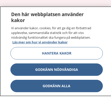
1177
–
tryggt om din hälsa och vård
Den här webbplatsen använder
kakor
På 1177.se får du råd om hälsa och information om
sjukdomar och vilka mottagningar du kan kontakta.
Vi använder kakor, cookies, för att ge dig en förbättrad
Logga in för att läsa din journal och göra dina
upplevelse, sammanställa statistik och för att viss
nödvändig funktionalitet ska fungera på webbplatsen.
vårdärenden. Ring telefonnummer 1177 för
Läs mer om hur vi använder kakor
sjukvårdsrådgivning dygnet runt.
1177 ger dig råd när du vill må bättre.
HANTERA KAKOR
GODKÄNN NÖDVÄNDIGA
Show co
1177 på flera språk
GODKÄNN ALLA
Show co
Om 1177
Show co
Kontakt