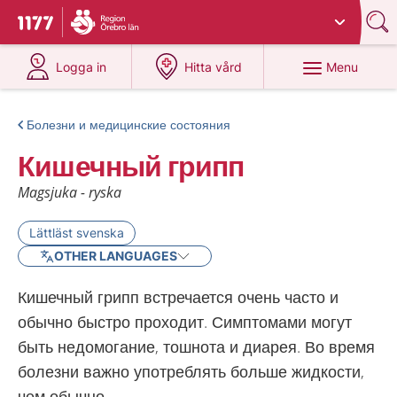
Du har valt region
Örebro län
.
To start page for 1177
at 1177.se
at 1177.se
Menu
Logga in
Hitta vård
Болезни и медицинские состояния
Кишечный грипп
Magsjuka - ryska
Lättläst svenska
OTHER LANGUAGES
Кишечный грипп встречается очень часто и
обычно быстро проходит. Симптомами могут
быть недомогание, тошнота и диарея. Во время
болезни важно употреблять больше жидкости,
чем обычно.