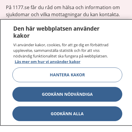
På 1177.se får du råd om hälsa och information om
sjukdomar och vilka mottagningar du kan kontakta.
Logga in för att läsa din journal och göra dina
Den här webbplatsen använder
vårdärenden. Ring telefonnummer 1177 för
kakor
sjukvårdsrådgivning dygnet runt.
1177 ger dig råd när du vill må bättre.
Vi använder kakor, cookies, för att ge dig en förbättrad
upplevelse, sammanställa statistik och för att viss
nödvändig funktionalitet ska fungera på webbplatsen.
Läs mer om hur vi använder kakor
HANTERA KAKOR
Show co
1177 på flera språk
GODKÄNN NÖDVÄNDIGA
Show co
Om 1177
Show co
GODKÄNN ALLA
Kontakt