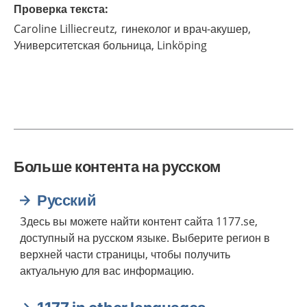
Проверка текста
:
Caroline
Lilliecreutz,
гинеколог и врач-акушер,
Университетская больница,
Linköping
Больше контента на русском
Русский
Здесь вы можете найти контент сайта 1177.se,
доступный на русском языке. Выберите регион в
верхней части страницы, чтобы получить
актуальную для вас информацию.