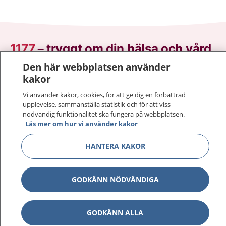
1177
–
tryggt om din hälsa och vård
Den här webbplatsen använder
På 1177.se får du råd om hälsa och information om
kakor
sjukdomar och vilka mottagningar du kan kontakta.
Vi använder kakor, cookies, för att ge dig en förbättrad
Logga in för att läsa din journal och göra dina
upplevelse, sammanställa statistik och för att viss
vårdärenden. Ring telefonnummer 1177 för
nödvändig funktionalitet ska fungera på webbplatsen.
sjukvårdsrådgivning dygnet runt.
Läs mer om hur vi använder kakor
1177 ger dig råd när du vill må bättre.
HANTERA KAKOR
GODKÄNN NÖDVÄNDIGA
Show co
1177 på flera språk
GODKÄNN ALLA
Show co