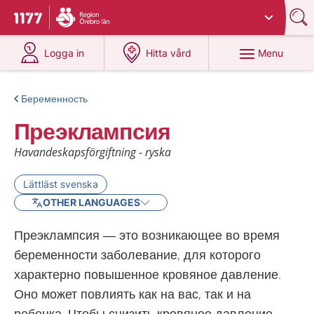
Du har valt region
Örebro län
.
To start page for 1177
at 1177.se
at 1177.se
Menu
Logga in
Hitta vård
Беременность
Преэклампсия
Havandeskapsförgiftning - ryska
Lättläst svenska
OTHER LANGUAGES
Преэклампсия — это возникающее во время
беременности заболевание, для которого
характерно повышенное кровяное давление.
Оно может повлиять как на вас, так и на
ребенка. Чтобы снизить кровяное давление,