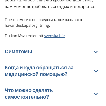
вам может потребоваться отдых и лекарства.
Преэклампсию
по-шведски также называют
h
avandeskapsf
ö
rgiftning
.
Du kan läsa texten på
svenska här
.
Симптомы
Когда и куда обращаться за
медицинской помощью?
Что можно сделать
самостоятельно?