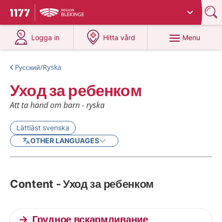
Du har valt region
Blekinge
.
To start page for 1177
at 1177.se
at 1177.se
Menu
Logga in
Hitta vård
Pусский/Ryska
Уход за ребенком
Att ta hand om barn - ryska
Lättläst svenska
OTHER LANGUAGES
Content - Уход за ребенком
Грудное вскармливание