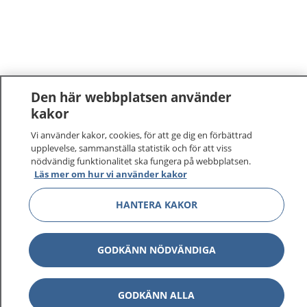
Den här webbplatsen använder
kakor
Vi använder kakor, cookies, för att ge dig en förbättrad
upplevelse, sammanställa statistik och för att viss
nödvändig funktionalitet ska fungera på webbplatsen.
Läs mer om hur vi använder kakor
1177
–
tryggt om din hälsa och vård
HANTERA KAKOR
På 1177.se får du råd om hälsa och information om
sjukdomar och vilka mottagningar du kan kontakta.
GODKÄNN NÖDVÄNDIGA
Logga in för att läsa din journal och göra dina
vårdärenden. Ring telefonnummer 1177 för
sjukvårdsrådgivning dygnet runt.
GODKÄNN ALLA