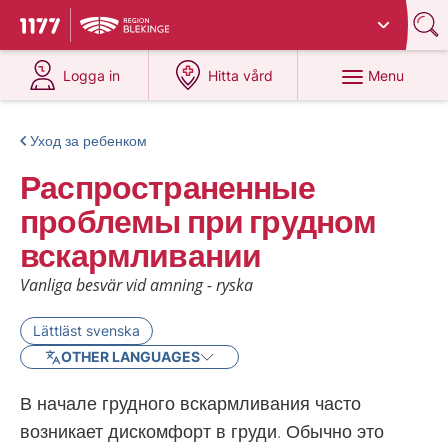
Du har valt region
Blekinge
.
To start page for 1177
at 1177.se
at 1177.se
Menu
Logga in
Hitta vård
Уход за ребенком
Распространенные
проблемы при грудном
вскармливании
Vanliga besvär vid amning - ryska
Lättläst svenska
OTHER LANGUAGES
В начале грудного вскармливания часто
возникает дискомфорт в груди. Обычно это