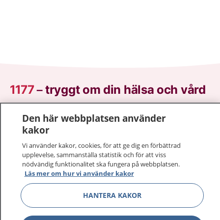
1177
–
tryggt om din hälsa och vård
På 1177.se får du råd om hälsa och information om
Den här webbplatsen använder
sjukdomar och vilka mottagningar du kan kontakta.
kakor
Logga in för att läsa din journal och göra dina
Vi använder kakor, cookies, för att ge dig en förbättrad
vårdärenden. Ring telefonnummer 1177 för
upplevelse, sammanställa statistik och för att viss
sjukvårdsrådgivning dygnet runt.
nödvändig funktionalitet ska fungera på webbplatsen.
1177 ger dig råd när du vill må bättre.
Läs mer om hur vi använder kakor
HANTERA KAKOR