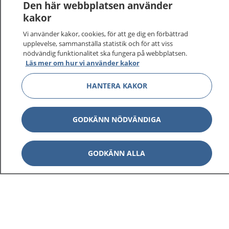
Logga in för att läsa din journal och göra dina
Den här webbplatsen använder
vårdärenden. Ring telefonnummer 1177 för
kakor
sjukvårdsrådgivning dygnet runt.
Vi använder kakor, cookies, för att ge dig en förbättrad
1177 ger dig råd när du vill må bättre.
upplevelse, sammanställa statistik och för att viss
nödvändig funktionalitet ska fungera på webbplatsen.
Läs mer om hur vi använder kakor
HANTERA KAKOR
Visa inn
1177 på flera språk
GODKÄNN NÖDVÄNDIGA
Visa inn
Om 1177
GODKÄNN ALLA
Visa inn
Kontakt
Behandling av personuppgifter
Hantering av kakor