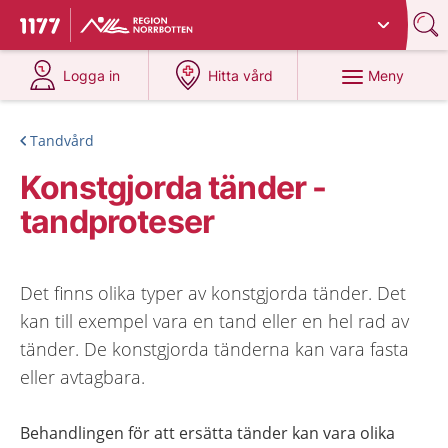
Du har valt region
Norrbotten
.
Till startsidan för 1177
på 1177.se
på 1177.se
Meny
Logga in
Hitta vård
Tandvård
Konstgjorda tänder -
tandproteser
Det finns olika typer av konstgjorda tänder. Det
kan till exempel vara en tand eller en hel rad av
tänder. De konstgjorda tänderna kan vara fasta
eller avtagbara.
Behandlingen för att ersätta tänder kan vara olika