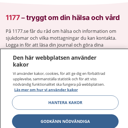
1177
–
tryggt om din hälsa och vård
På 1177.se får du råd om hälsa och information om
sjukdomar och vilka mottagningar du kan kontakta.
Logga in för att läsa din journal och göra dina
vårdärenden. Ring telefonnummer 1177 för
Den här webbplatsen använder
sjukvårdsrådgivning dygnet runt.
kakor
1177 ger dig råd när du vill må bättre.
Vi använder kakor, cookies, för att ge dig en förbättrad
upplevelse, sammanställa statistik och för att viss
nödvändig funktionalitet ska fungera på webbplatsen.
Läs mer om hur vi använder kakor
Visa inn
HANTERA KAKOR
1177 på flera språk
Visa inn
Om 1177
GODKÄNN NÖDVÄNDIGA