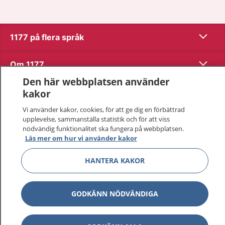
Visa inn
1177 på flera språk
Visa inn
Om 1177
Den här webbplatsen använder
Visa inn
Kontakt
kakor
Vi använder kakor, cookies, för att ge dig en förbättrad
upplevelse, sammanställa statistik och för att viss
Behandling av personuppgifter
nödvändig funktionalitet ska fungera på webbplatsen.
Läs mer om hur vi använder kakor
Hantering av kakor
HANTERA KAKOR
Inställningar för kakor
GODKÄNN NÖDVÄNDIGA
1177 – en tjänst från
Inera.