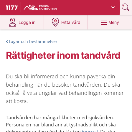
Du har valt region
Norrbotten
.
Till startsidan för 1177
på 1177.se
på 1177.se
Meny
Logga in
Hitta vård
Lagar och bestämmelser
Rättigheter inom tandvård
Du ska bli informerad och kunna påverka din
behandling när du besöker tandvården. Du ska
också få veta ungefär vad behandlingen kommer
att kosta.
Tandvården har många likheter med sjukvården.
Personalen har bland annat tystnadsplikt och ska
dokumentera den vård du får i en
journal
. Du ska