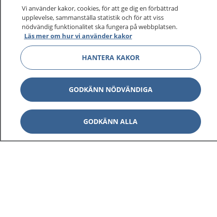
På 1177.se får du råd om hälsa och information om
Vi använder kakor, cookies, för att ge dig en förbättrad
sjukdomar och vilka mottagningar du kan kontakta.
upplevelse, sammanställa statistik och för att viss
Logga in för att läsa din journal och göra dina
nödvändig funktionalitet ska fungera på webbplatsen.
Läs mer om hur vi använder kakor
vårdärenden. Ring telefonnummer 1177 för
sjukvårdsrådgivning dygnet runt.
HANTERA KAKOR
1177 ger dig råd när du vill må bättre.
GODKÄNN NÖDVÄNDIGA
GODKÄNN ALLA
Visa inn
1177 på flera språk
Visa inn
Om 1177
Visa inn
Kontakt
Behandling av personuppgifter