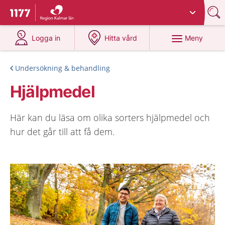
Du har valt region
Kalmar län
.
Till startsidan för 1177
på 1177.se
på 1177.se
Meny
Logga in
Hitta vård
Undersökning & behandling
Hjälpmedel
Här kan du läsa om olika sorters hjälpmedel och
hur det går till att få dem.