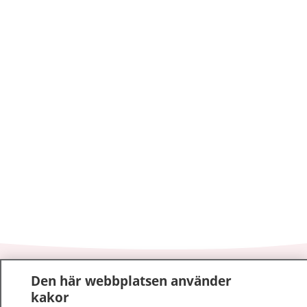
1177
–
tryggt om din hälsa och vård
Den här webbplatsen använder
kakor