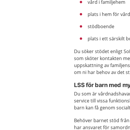
vård i familjehem
plats i hem för vå
stödboende
plats i ett särskilt 
Du söker stödet enligt S
som sköter kontakten med
uppskattning av familjen
om ni har behov av det st
LSS för barn med m
Du som är vårdnadshavare
service till vissa funkti
barn kan få genom socialt
Behöver barnet stöd fr
har ansvaret för samordn