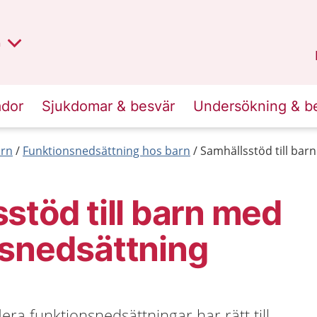
lt region
nan
n
Kalmar län
.
ador
Sjukdomar & besvär
Undersökning & b
arn
Funktionsnedsättning hos barn
Samhällsstöd till bar
stöd till barn med
nsnedsättning
era funktionsnedsättningar har rätt till