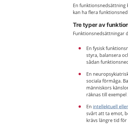
En funktionsnedsättning k
kan ha flera funktionsned
Tre typer av funkti
Funktionsnedsättningar de
En fysisk funktions
styra, balansera o
sådan funktionsne
En neuropsykiatris
sociala förmåga. Ba
människors känslor 
räknas till exempel
En
intellektuell ell
svårt att ta emot, 
krävs längre tid för