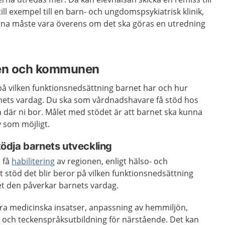
ill exempel till en barn- och ungdomspsykiatrisk klinik,
na måste vara överens om det ska göras en utredning
nen och kommunen
r på vilken funktionsnedsättning barnet har och hur
nets vardag. Du ska som vårdnadshavare få stöd hos
där ni bor. Målet med stödet är att barnet ska kunna
iv som möjligt.
stödja barnets utveckling
 få
habilitering
av regionen, enligt hälso- och
t stöd det blir beror på vilken funktionsnedsättning
t den påverkar barnets vardag.
ara medicinska insatser, anpassning av hemmiljön,
 och teckenspråksutbildning för närstående. Det kan