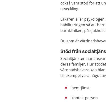
också vara stöd för att u
utveckling.
Läkaren eller psykologen 
habiliteringen så att bar
barnkliniken, på sjukhuset 
Du som är vårdnadshavare
Stöd från socialtjän
Socialtjänsten har ansvar
deras familjer. Hur stödet
vårdnadshavare kan bland 
till exempel vara något av
hemtjänst
kontaktperson