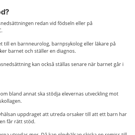
öd?
nedsättningen redan vid födseln eller på
C.
 till en barnneurolog, barnpsykolog eller läkare på
er barnet och ställer en diagnos.
snedsättning kan också ställas senare när barnet går i
om bland annat ska stödja elevernas utveckling mot
skollagen.
hälsan uppdraget att utreda orsaker till att ett barn har
hen får rätt stöd.
rna utredas mer. Då kan elevhälsan skicka en remiss till