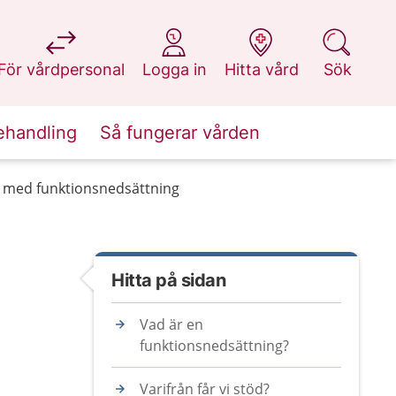
på 1177.se
på 1177.se
på 1177.se
på 1177.se
För vårdpersonal
Logga in
Hitta vård
Sök
ehandling
Så fungerar vården
n med funktionsnedsättning
Hitta på sidan
Vad är en
funktionsnedsättning?
Varifrån får vi stöd?