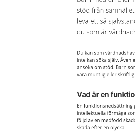
stöd från samhället
leva ett så självstä
du som är vårdnads
Du kan som vårdnadshavare
inte kan söka själv. Även
ansöka om stöd. Barn som 
vara muntlig eller skriftlig
Vad är en funkti
En funktionsnedsättning g
intellektuella förmåga s
följd av en medfödd skad
skada efter en olycka.