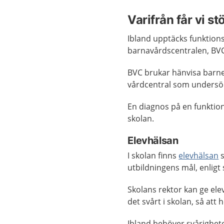
Varifrån får vi st
Ibland upptäcks funktions
barnavårdscentralen, BV
BVC brukar hänvisa barnet
vårdcentral som undersök
En diagnos på en funktion
skolan.
Elevhälsan
I skolan finns
elevhälsan
s
utbildningens mål, enligt 
Skolans rektor kan ge elev
det svårt i skolan, så att 
Ibland behöver svårighete