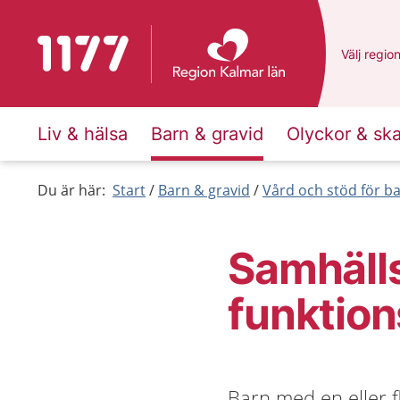
Till startsidan för 1177
Du har va
Välj
en an
regio
Liv & hälsa
Barn & gravid
Olyckor & sk
Du är här:
Start
Barn & gravid
Vård och stöd för b
Samhälls
funktio
Barn med en eller fl