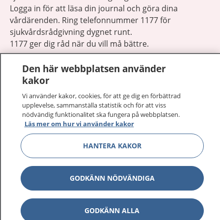
Logga in för att läsa din journal och göra dina
vårdärenden. Ring telefonnummer 1177 för
sjukvårdsrådgivning dygnet runt.
1177 ger dig råd när du vill må bättre.
Den här webbplatsen använder
kakor
Vi använder kakor, cookies, för att ge dig en förbättrad
Visa inn
upplevelse, sammanställa statistik och för att viss
1177 på flera språk
nödvändig funktionalitet ska fungera på webbplatsen.
Läs mer om hur vi använder kakor
Visa inn
Om 1177
HANTERA KAKOR
Visa inn
Kontakt
GODKÄNN NÖDVÄNDIGA
Behandling av personuppgifter
GODKÄNN ALLA