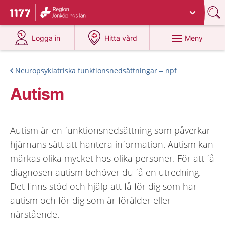
Du har valt region
Jönköpings län
.
Till startsidan för 1177
på 1177.se
på 1177.se
Meny
Logga in
Hitta vård
Neuropsykiatriska funktionsnedsättningar – npf
Autism
Autism är en funktionsnedsättning som påverkar
hjärnans sätt att hantera information. Autism kan
märkas olika mycket hos olika personer. För att få
diagnosen autism behöver du få en utredning.
Det finns stöd och hjälp att få för dig som har
autism och för dig som är förälder eller
närstående.