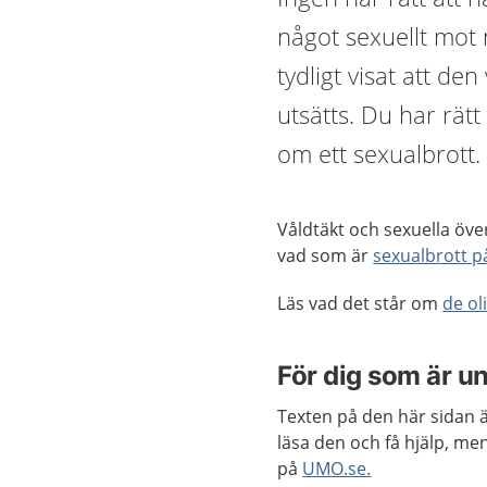
något sexuellt mot 
tydligt visat att den 
utsätts. Du har rät
om ett sexualbrott.
Våldtäkt och sexuella öve
vad som är
sexualbrott på
Läs vad det står om
de ol
För dig som är un
Texten på den här sidan ä
läsa den och få hjälp, men
på
UMO.se.