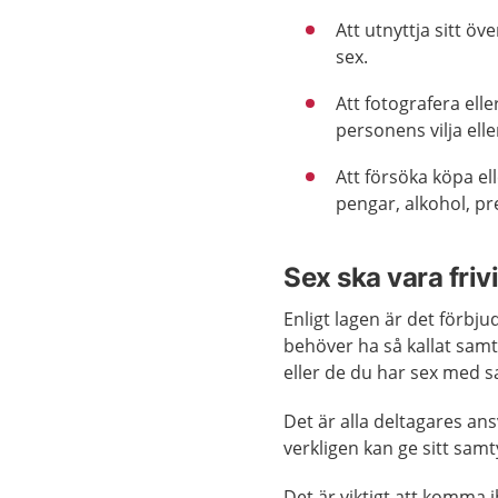
Att utnyttja sitt ö
sex.
Att fotografera elle
personens vilja ell
Att försöka köpa ell
pengar, alkohol, pre
Sex ska vara frivi
Enligt lagen är det förbju
behöver ha så kallat sam
eller de du har sex med sag
Det är alla deltagares ansv
verkligen kan ge sitt samt
Det är viktigt att komma i