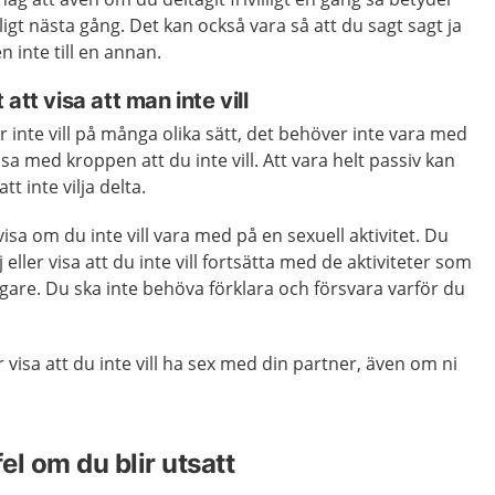
illigt nästa gång. Det kan också vara så att du sagt sagt ja
n inte till en annan.
att visa att man inte vill
er inte vill på många olika sätt, det behöver inte vara med
isa med kroppen att du inte vill. Att vara helt passiv kan
tt inte vilja delta.
visa om du inte vill vara med på en sexuell aktivitet. Du
 eller visa att du inte vill fortsätta med de aktiviteter som
gare. Du ska inte behöva förklara och försvara varför du
er visa att du inte vill ha sex med din partner, även om ni
fel om du blir utsatt