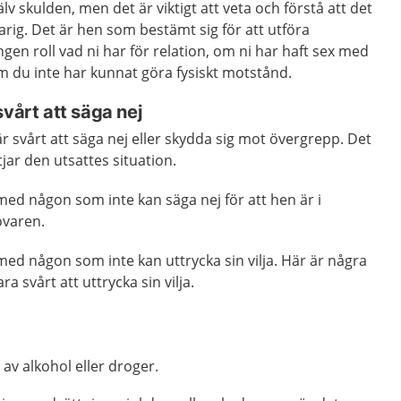
jälv skulden, men det är viktigt att veta och förstå att det
rig. Det är hen som bestämt sig för att utföra
gen roll vad ni har för relation, om ni har haft sex med
om du inte har kunnat göra fysiskt motstånd.
svårt att säga nej
t är svårt att säga nej eller skydda sig mot övergrepp. Det
tjar den utsattes situation.
 med någon som inte kan säga nej för att hen är i
rövaren.
 med någon som inte kan uttrycka sin vilja. Här är några
a svårt att uttrycka sin vilja.
av alkohol eller droger.