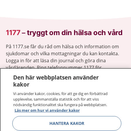
1177
–
tryggt om din hälsa och vård
På 1177.se får du råd om hälsa och information om
sjukdomar och vilka mottagningar du kan kontakta.
Logga in för att läsa din journal och göra dina
vårdärenden. Ring telefonnummer 1177 för
sjukvårdsrådgivning dygnet runt.
Den här webbplatsen använder
1177 ger dig råd när du vill må bättre.
kakor
Vi använder kakor, cookies, för att ge dig en förbättrad
upplevelse, sammanställa statistik och för att viss
nödvändig funktionalitet ska fungera på webbplatsen.
Läs mer om hur vi använder kakor
Visa inn
1177 på flera språk
HANTERA KAKOR