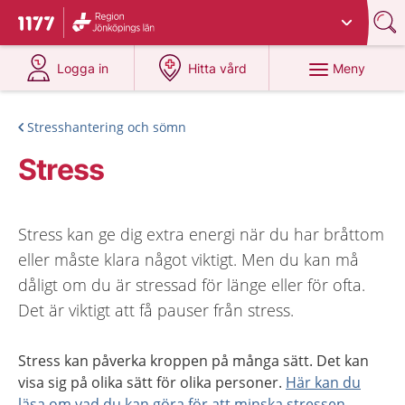
Du har valt region
Jönköpings län
.
Till startsidan för 1177
på 1177.se
på 1177.se
Meny
Logga in
Hitta vård
Stresshantering och sömn
Stress
Stress kan ge dig extra energi när du har bråttom
eller måste klara något viktigt. Men du kan må
dåligt om du är stressad för länge eller för ofta.
Det är viktigt att få pauser från stress.
Stress kan påverka kroppen på många sätt. Det kan
visa sig på olika sätt för olika personer.
Här kan du
läsa om vad du kan göra för att minska stressen
.