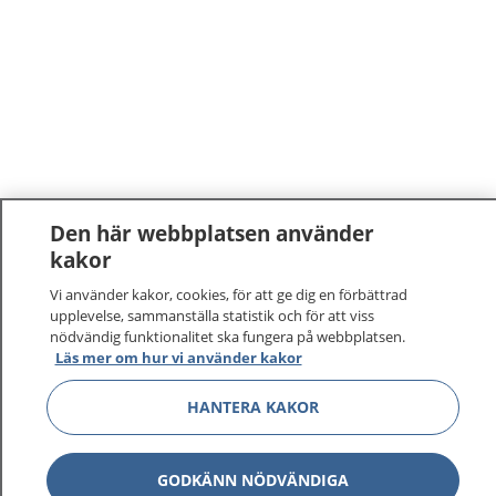
Den här webbplatsen använder
kakor
1177
–
tryggt om din hälsa och vård
Vi använder kakor, cookies, för att ge dig en förbättrad
upplevelse, sammanställa statistik och för att viss
På 1177.se får du råd om hälsa och information om
nödvändig funktionalitet ska fungera på webbplatsen.
sjukdomar och vilka mottagningar du kan kontakta.
Läs mer om hur vi använder kakor
Logga in för att läsa din journal och göra dina
vårdärenden. Ring telefonnummer 1177 för
HANTERA KAKOR
sjukvårdsrådgivning dygnet runt.
1177 ger dig råd när du vill må bättre.
GODKÄNN NÖDVÄNDIGA