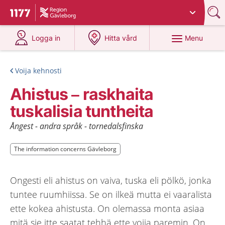
Du har valt region
Gävleborg
.
To start page for 1177
at 1177.se
at 1177.se
Menu
Logga in
Hitta vård
Voija kehnosti
Ahistus – raskhaita
tuskalisia tuntheita
Ångest - andra språk - tornedalsfinska
The information concerns Gävleborg
The information concerns Gävleborg
Ongesti eli ahistus on vaiva, tuska eli pölkö, jonka
tuntee ruumhiissa. Se on ilkeä mutta ei vaaralista
ette kokea ahistusta. On olemassa monta asiaa
mitä sie itte saatat tehhä ette voija paremin. On