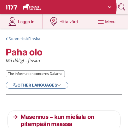
Du har valt region
Dalarna
.
To start page for 1177
at 1177.se
at 1177.se
Menu
Logga in
Hitta vård
Suomeksi/Finska
Paha olo
Må dåligt - finska
The information concerns Dalarna
The information concerns Dalarna
OTHER LANGUAGES
Current articles
Masennus – kun mieliala on
pitempään maassa