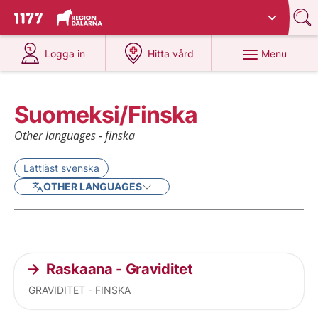
Du har valt region
Dalarna
.
To start page for 1177
at 1177.se
at 1177.se
Menu
Logga in
Hitta vård
Suomeksi/Finska
Other languages - finska
Lättläst svenska
OTHER LANGUAGES
Current articles
Raskaana - Graviditet
GRAVIDITET - FINSKA