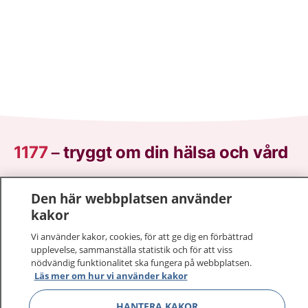
1177
–
tryggt om din hälsa och vård
På 1177.se får du råd om hälsa och information om
Den här webbplatsen använder
sjukdomar och vilka mottagningar du kan kontakta.
kakor
Logga in för att läsa din journal och göra dina
vårdärenden. Ring telefonnummer 1177 för
Vi använder kakor, cookies, för att ge dig en förbättrad
sjukvårdsrådgivning dygnet runt.
upplevelse, sammanställa statistik och för att viss
nödvändig funktionalitet ska fungera på webbplatsen.
1177 ger dig råd när du vill må bättre.
Läs mer om hur vi använder kakor
HANTERA KAKOR