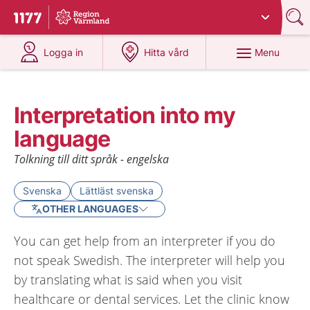
Du har valt region
Värmland
.
To start page for 1177
at 1177.se
at 1177.se
Menu
Logga in
Hitta vård
Interpretation into my
language
Tolkning till ditt språk - engelska
Svenska
Lättläst svenska
OTHER LANGUAGES
You can get help from an interpreter if you do
not speak Swedish. The interpreter will help you
by translating what is said when you visit
healthcare or dental services. Let the clinic know