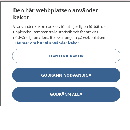
1177
–
tryggt om din hälsa och vård
Den här webbplatsen använder
kakor
På 1177.se får du råd om hälsa och information om
sjukdomar och vilka mottagningar du kan kontakta.
Vi använder kakor, cookies, för att ge dig en förbättrad
upplevelse, sammanställa statistik och för att viss
Logga in för att läsa din journal och göra dina
nödvändig funktionalitet ska fungera på webbplatsen.
vårdärenden. Ring telefonnummer 1177 för
Läs mer om hur vi använder kakor
sjukvårdsrådgivning dygnet runt.
1177 ger dig råd när du vill må bättre.
HANTERA KAKOR
GODKÄNN NÖDVÄNDIGA
Show co
1177 på flera språk
GODKÄNN ALLA
Show co
Om 1177
Show co
Kontakt