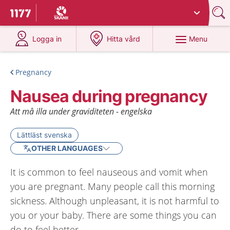
Du har valt region
Skåne
.
To start page for 1177
at 1177.se
at 1177.se
Menu
Logga in
Hitta vård
Pregnancy
Nausea during pregnancy
Att må illa under graviditeten - engelska
Lättläst svenska
OTHER LANGUAGES
It is common to feel nauseous and vomit when
you are pregnant. Many people call this morning
sickness. Although unpleasant, it is not harmful to
you or your baby. There are some things you can
do to feel better.