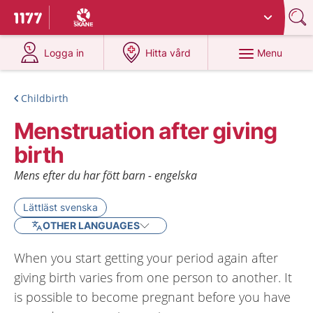
Du har valt region
Skåne
.
To start page for 1177
at 1177.se
at 1177.se
Menu
Logga in
Hitta vård
Childbirth
Menstruation after giving
birth
Mens efter du har fött barn - engelska
Lättläst svenska
OTHER LANGUAGES
When you start getting your period again after
giving birth varies from one person to another. It
is possible to become pregnant before you have