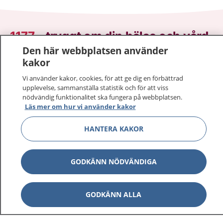
1177
–
tryggt om din hälsa och vård
Den här webbplatsen använder
På 1177.se får du råd om hälsa och information om
kakor
sjukdomar och vilka mottagningar du kan kontakta.
Vi använder kakor, cookies, för att ge dig en förbättrad
Logga in för att läsa din journal och göra dina
upplevelse, sammanställa statistik och för att viss
vårdärenden. Ring telefonnummer 1177 för
nödvändig funktionalitet ska fungera på webbplatsen.
sjukvårdsrådgivning dygnet runt.
Läs mer om hur vi använder kakor
1177 ger dig råd när du vill må bättre.
HANTERA KAKOR
GODKÄNN NÖDVÄNDIGA
Show co
1177 på flera språk
GODKÄNN ALLA
Show co
Om 1177