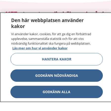
1177
–
tryggt om din hälsa och vård
Den här webbplatsen använder
kakor
På 1177.se får du råd om hälsa och information om
sjukdomar och vilka mottagningar du kan kontakta.
Vi använder kakor, cookies, för att ge dig en förbättrad
Logga in för att läsa din journal och göra dina
upplevelse, sammanställa statistik och för att viss
vårdärenden. Ring telefonnummer 1177 för
nödvändig funktionalitet ska fungera på webbplatsen.
Läs mer om hur vi använder kakor
sjukvårdsrådgivning dygnet runt.
1177 ger dig råd när du vill må bättre.
HANTERA KAKOR
GODKÄNN NÖDVÄNDIGA
Show co
1177 på flera språk
GODKÄNN ALLA
Show co
Om 1177