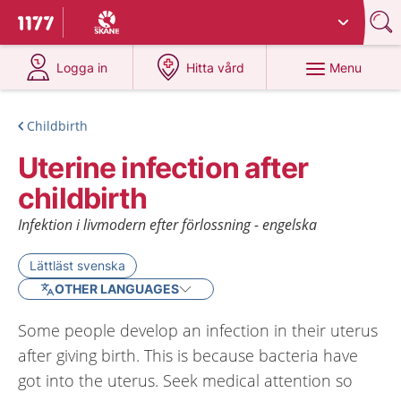
Du har valt region
Skåne
.
To start page for 1177
at 1177.se
at 1177.se
Menu
Logga in
Hitta vård
Childbirth
Uterine infection after
childbirth
Infektion i livmodern efter förlossning - engelska
Lättläst svenska
OTHER LANGUAGES
Some people develop an infection in their uterus
after giving birth. This is because bacteria have
got into the uterus. Seek medical attention so