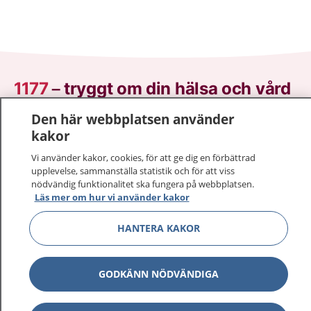
1177
–
tryggt om din hälsa och vård
Den här webbplatsen använder
På 1177.se får du råd om hälsa och information om
kakor
sjukdomar och vilka mottagningar du kan kontakta.
Logga in för att läsa din journal och göra dina
Vi använder kakor, cookies, för att ge dig en förbättrad
vårdärenden. Ring telefonnummer 1177 för
upplevelse, sammanställa statistik och för att viss
nödvändig funktionalitet ska fungera på webbplatsen.
sjukvårdsrådgivning dygnet runt.
Läs mer om hur vi använder kakor
1177 ger dig råd när du vill må bättre.
HANTERA KAKOR
GODKÄNN NÖDVÄNDIGA
Show co
1177 på flera språk