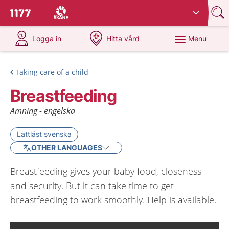
Du har valt region
Skåne
.
To start page for 1177
at 1177.se
at 1177.se
Menu
Logga in
Hitta vård
Taking care of a child
Breastfeeding
Amning - engelska
Lättläst svenska
OTHER LANGUAGES
Breastfeeding gives your baby food, closeness
and security. But it can take time to get
breastfeeding to work smoothly. Help is available.