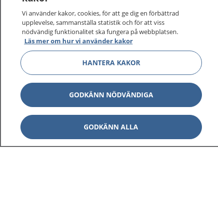
Vi använder kakor, cookies, för att ge dig en förbättrad
upplevelse, sammanställa statistik och för att viss
1177
–
tryggt om din hälsa och vård
nödvändig funktionalitet ska fungera på webbplatsen.
Läs mer om hur vi använder kakor
På 1177.se får du råd om hälsa och information om
HANTERA KAKOR
sjukdomar och vilka mottagningar du kan kontakta.
Logga in för att läsa din journal och göra dina
vårdärenden. Ring telefonnummer 1177 för
GODKÄNN NÖDVÄNDIGA
sjukvårdsrådgivning dygnet runt.
1177 ger dig råd när du vill må bättre.
GODKÄNN ALLA
Show co
1177 på flera språk
Show co
Om 1177