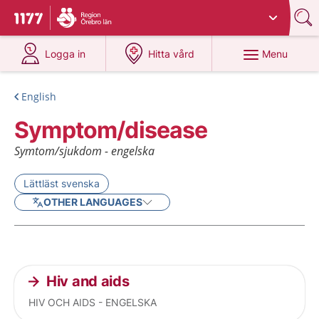
Du har valt region
Örebro län
.
To start page for 1177
at 1177.se
at 1177.se
Menu
Logga in
Hitta vård
English
Symptom/disease
Symtom/sjukdom - engelska
Lättläst svenska
OTHER LANGUAGES
Current articles
Hiv and aids
HIV OCH AIDS - ENGELSKA