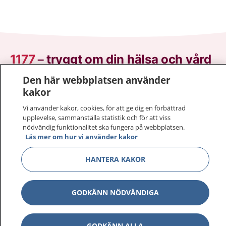
1177
–
tryggt om din hälsa och vård
Den här webbplatsen använder
På 1177.se får du råd om hälsa och information om
kakor
sjukdomar och vilka mottagningar du kan kontakta.
Logga in för att läsa din journal och göra dina
Vi använder kakor, cookies, för att ge dig en förbättrad
upplevelse, sammanställa statistik och för att viss
vårdärenden. Ring telefonnummer 1177 för
nödvändig funktionalitet ska fungera på webbplatsen.
sjukvårdsrådgivning dygnet runt.
Läs mer om hur vi använder kakor
1177 ger dig råd när du vill må bättre.
HANTERA KAKOR
GODKÄNN NÖDVÄNDIGA
Show co
1177 på flera språk
GODKÄNN ALLA