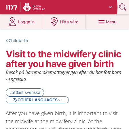
Du har valt region
Örebro län
.
To start page for 1177
at 1177.se
at 1177.se
Menu
Logga in
Hitta vård
Childbirth
Visit to the midwifery clinic
after you have given birth
Besök på barnmorskemottagningen efter du har fött barn
- engelska
Lättläst svenska
OTHER LANGUAGES
After you have given birth, it is important to visit
the midwife at the midwifery clinic. At the