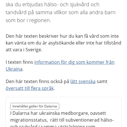
ska du erbjudas hälso- och sjukvård och
tandvård på samma villkor som alla andra barn
som bor i regionen.
Den här texten beskriver hur du kan få vård som inte
kan vänta om du är asylsökande eller inte har tillstånd
att vara i Sverige.
I texten finns
information för dig som kommer från
Ukraina
.
Den här texten finns också på
lätt svenska
samt
översatt till flera språk
.
Slut på det regionala tillägget från region Dalarna
Innehållet gäller för Dalarna
Nedan innehåll gäller region Dalarna
I Dalarna har ukrainska medborgare, oavsett
migrationsstatus, rätt till subventionerad hälso-
och sjukvård i samma utsträckning som