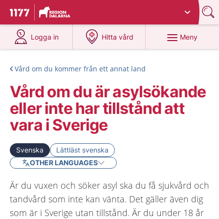
Du har valt region
Dalarna
.
Till startsidan för 1177
på 1177.se
på 1177.se
Meny
Logga in
Hitta vård
Vård om du kommer från ett annat land
Vård om du är asylsökande
eller inte har tillstånd att
vara i Sverige
Svenska
Lättläst svenska
OTHER LANGUAGES
Är du vuxen och söker asyl ska du få sjukvård och
tandvård som inte kan vänta. Det gäller även dig
som är i Sverige utan tillstånd. Är du under 18 år