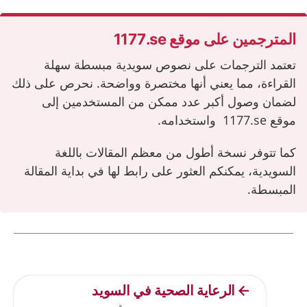
المترجمين على موقع ‎1177.se‎
تعتمد الترجمات على نصوص سويدية مبسطة سهلة
القراءة، مما يعني أنها مختصرة وواضحة. نحرص على ذلك
لضمان وصول أكبر عدد ممكن من المستخدمين إلى
موقع
‎1177.se‎
واستخدامه.
كما تتوفر نسخة أطول من معظم المقالات باللغة
السويدية، يمكنكم العثور على رابط لها في بداية المقالة
المبسطة.
Current articles
الرعاية الصحية في السويد