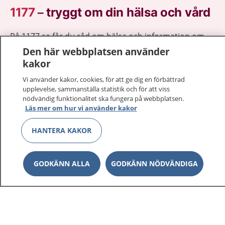
1177
–
tryggt om din hälsa och vård
På 1177.se får du råd om hälsa och information om
sjukdomar och vilka mottagningar du kan kontakta.
Den här webbplatsen använder
Logga in för att läsa din journal och göra dina
kakor
vårdärenden. Ring telefonnummer 1177 för
Vi använder kakor, cookies, för att ge dig en förbättrad
sjukvårdsrådgivning dygnet runt.
upplevelse, sammanställa statistik och för att viss
1177 ger dig råd när du vill må bättre.
nödvändig funktionalitet ska fungera på webbplatsen.
Läs mer om hur vi använder kakor
HANTERA KAKOR
Show co
1177 på flera språk
GODKÄNN ALLA
GODKÄNN NÖDVÄNDIGA
Show co
Om 1177
Show co
Kontakt