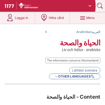
Du har valt region
Västmanland
.
To start page for 1177
at 1177.se
at 1177.se
Menu
Logga in
Hitta vård
العربية/Arabiska
الحياة والصحة
Liv och hälsa - arabiska
The information concerns Västmanland
The information concerns Västmanland
Lättläst svenska
OTHER LANGUAGES
Content - الحياة والصحة