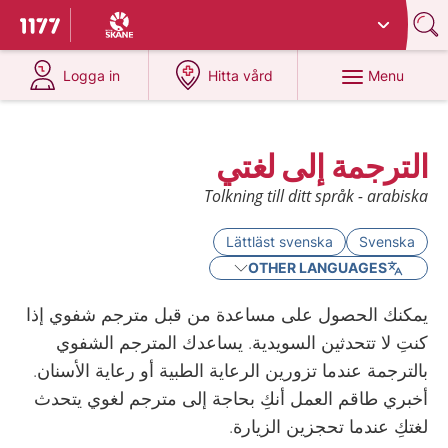
Du har valt region
Skåne
.
To start page for 1177
at 1177.se
at 1177.se
Menu
Logga in
Hitta vård
الترجمة إلى لغتي
Tolkning till ditt språk - arabiska
Lättläst svenska
Svenska
OTHER LANGUAGES
يمكنك الحصول على مساعدة من قبل مترجم شفوي إذا
كنتِ لا تتحدثين السويدية. يساعدك المترجم الشفوي
بالترجمة عندما تزورين الرعاية الطبية أو رعاية الأسنان.
أخبري طاقم العمل أنكِ بحاجة إلى مترجم لغوي يتحدث
لغتكِ عندما تحجزين الزيارة.