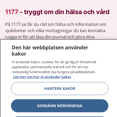
1177
–
tryggt om din hälsa och vård
På 1177.se får du råd om hälsa och information om
sjukdomar och vilka mottagningar du kan kontakta.
Logga in för att läsa din journal och göra dina
vårdärenden. Ring telefonnummer 1177 för
Den här webbplatsen använder
sjukvårdsrådgivning dygnet runt.
kakor
1177 ger dig råd när du vill må bättre.
Vi använder kakor, cookies, för att ge dig en förbättrad
upplevelse, sammanställa statistik och för att viss
nödvändig funktionalitet ska fungera på webbplatsen.
Läs mer om hur vi använder kakor
Show co
HANTERA KAKOR
1177 på flera språk
Show co
Om 1177
GODKÄNN NÖDVÄNDIGA
Show co