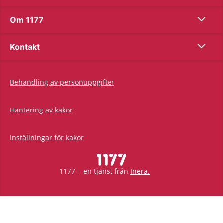
Show co
Om 1177
Show co
Kontakt
Behandling av personuppgifter
Hantering av kakor
Inställningar för kakor
1177 – en tjänst från
Inera.