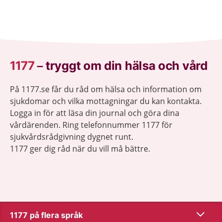
1177
–
tryggt om din hälsa och vård
På 1177.se får du råd om hälsa och information om
sjukdomar och vilka mottagningar du kan kontakta.
Logga in för att läsa din journal och göra dina
vårdärenden. Ring telefonnummer 1177 för
sjukvårdsrådgivning dygnet runt.
1177 ger dig råd när du vill må bättre.
Show co
1177 på flera språk