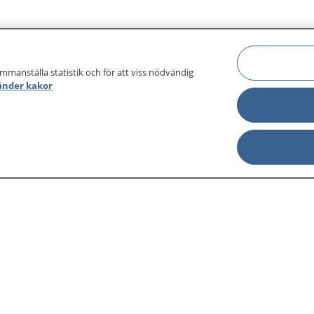
ammanställa statistik och för att viss nödvändig
änder kakor
sjukdomar och
Other languages
sa din journal
Lättläst svenska
 för