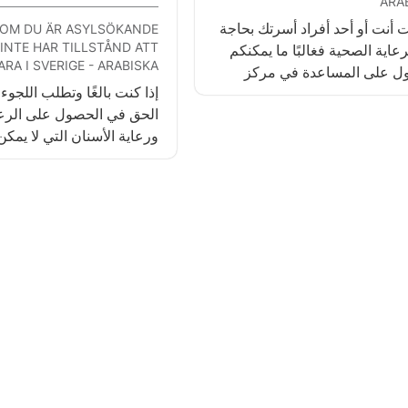
ARA
ت أنت أو أحد أفراد أسرتك بحاجة
 OM DU ÄR ASYLSÖKANDE
 INTE HAR TILLSTÅND ATT
رعاية الصحية فغالبًا ما يمكنكم
ARA I SVERIGE - ARABISKA
ل على المساعدة في مركز
إذا كنت بالغًا وتطلب اللجوء
الرعاية الصحية (vårdcentral). اتصل
الحق في الحصول على الرعا
هاتفياً على الرقم 1177 إذا كنت تشعر
ورعاية الأسنان التي لا يمكن 
د حول المكان الذي يمكنك التوجه
ينطبق الشيء ذاته كذلك ع
طلب الرعاية. يمكنك التحدث
المتواجدين في السويد دون ت
دية أو الإنجليزية. كما يمكن
كان عمرك أقل
 التمريض الذي يجيب على الهاتف
دائمًا الحق في الحصول على 
نصائح لك حول ما يمكنك فعله
الصحية ورعاية الأسنان.
 لتحسين حالتك.