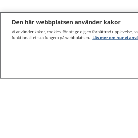
Den här webbplatsen använder kakor
Vi använder kakor, cookies, för att ge dig en förbättrad upplevelse, s
funktionalitet ska fungera på webbplatsen.
Läs mer om hur vi anv
1177
–
tryggt om din hälsa och vård
På 1177.se får du råd om hälsa och information om 
vilka mottagningar du kan kontakta. Logga in för att lä
och göra dina vårdärenden. Ring telefonnummer 1177
sjukvårdsrådgivning dygnet runt.
1177 ger dig råd när du vill må bättre.