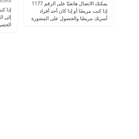
BISKA
يمكنك الاتصال هاتفيًا على الرقم 1177
إذا كن
إذا كنت مريضًا أو إذا كان أحد أفراد
إلى ال
أسرتك مريضًا والحصول على المشورة
الحصو
من الممرضة. يمكنك الاتصال هاتفيًا
على مدار الساعة. يوجد على الموقع
الإلكتروني www.1177.se معلومات
بالترد
حول الصحة والأمراض.
إليه ل
بالسوي
لفريق
تقديم 
بنفسك