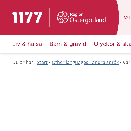
To start page for 1177
Du 
Välj
Liv & hälsa
Barn & gravid
Olyckor & sk
Du är här:
Start
Other languages - andra språk
Vår