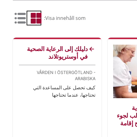
Visa innehåll som:
 som lista
Visa som rutnät
cles
دليلك إلى الرعاية الصحية
في أوستريوتلاند
VÅRDEN I ÖSTERGÖTLAND -
ARABISKA
كيف تحصل على المساعدة التي
تحتاجها، عندما تحتاجها
ة
لب لجوء
 إقامة