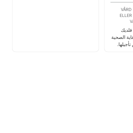
VÅRD
ELLER
V
 فلديك
ية الصحية
تأجيلها.
لى الأشخاص
صريح. إذا
 من 18 سنة فلديك
الرعاية