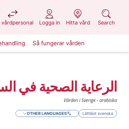
at 1177.se
at 1177.se
at 1177.se
at 1177.se
 vårdpersonal
Logga in
Hitta vård
Search
ehandling
Så fungerar vården
الرعاية الصحية في الس
Vården i Sverige - arabiska
OTHER LANGUAGES
Lättläst svenska