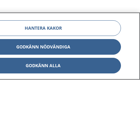
HANTERA KAKOR
GODKÄNN NÖDVÄNDIGA
GODKÄNN ALLA
Om 1177
Kontakt
E-tjänster
Press
Aktuellt
Digital tillgänglighet