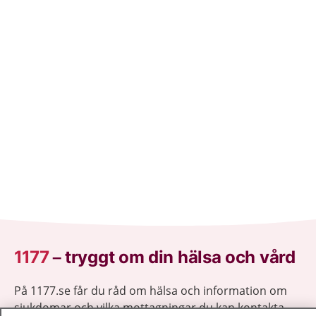
1177
–
tryggt om din hälsa och vård
På 1177.se får du råd om hälsa och information om
sjukdomar och vilka mottagningar du kan kontakta.