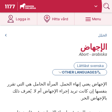
Du har valt region
Dalarna
.
To start page for 1177
at 1177.se
at 1177.se
Menu
Logga in
Hitta vård
الحَمْل
الإجهاض
Abort - arabiska
Lättläst svenska
OTHER LANGUAGES
الإجهاض يعني إنهاء الحمل. المرأة الحامل هي التي تقرر
بنفسها إن كانت تريد إجراء الإجهاض أم لا. يُعرف ذلك
بالإجهاض الحر.