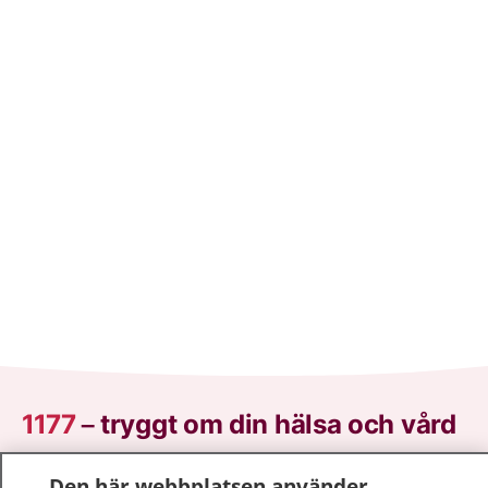
1177
–
tryggt om din hälsa och vård
På 1177.se får du råd om hälsa och information om
Den här webbplatsen använder