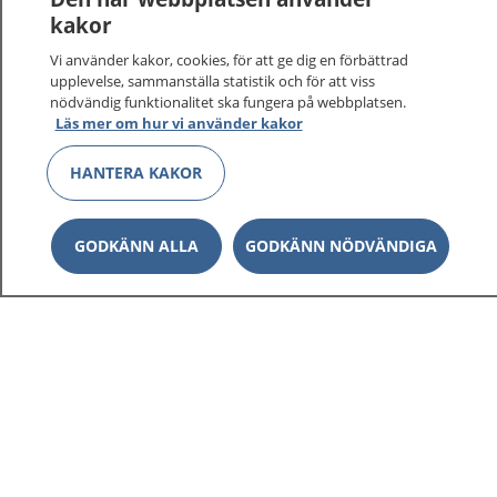
sjukdomar och vilka mottagningar du kan kontakta.
kakor
Logga in för att läsa din journal och göra dina
Vi använder kakor, cookies, för att ge dig en förbättrad
vårdärenden. Ring telefonnummer 1177 för
upplevelse, sammanställa statistik och för att viss
sjukvårdsrådgivning dygnet runt.
nödvändig funktionalitet ska fungera på webbplatsen.
1177 ger dig råd när du vill må bättre.
Läs mer om hur vi använder kakor
HANTERA KAKOR
GODKÄNN ALLA
GODKÄNN NÖDVÄNDIGA
Show co
1177 på flera språk
Show co
Om 1177
Show co
Kontakt
Behandling av personuppgifter