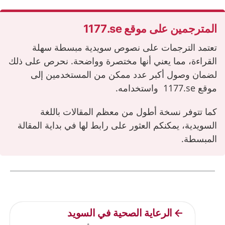
المترجمين على موقع ‎1177.se‎
تعتمد الترجمات على نصوص سويدية مبسطة سهلة
القراءة، مما يعني أنها مختصرة وواضحة. نحرص على ذلك
لضمان وصول أكبر عدد ممكن من المستخدمين إلى
موقع
‎1177.se‎
واستخدامه.
كما تتوفر نسخة أطول من معظم المقالات باللغة
السويدية، يمكنكم العثور على رابط لها في بداية المقالة
المبسطة.
Current articles
الرعاية الصحية في السويد