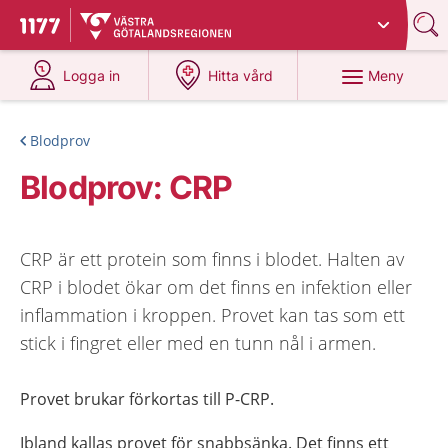
Du har valt region
Västra Götaland
.
Till startsidan för 1177
på 1177.se
på 1177.se
Meny
Logga in
Hitta vård
Blodprov
Blodprov: CRP
CRP är ett protein som finns i blodet. Halten av
CRP i blodet ökar om det finns en infektion eller
inflammation i kroppen. Provet kan tas som ett
stick i fingret eller med en tunn nål i armen.
Provet brukar förkortas till P-CRP.
Ibland kallas provet för snabbsänka. Det finns ett