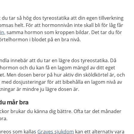
 du tar så hög dos tyreostatika att din egen tillverkning
sas helt. För att hormonnivån inte skall bli för låg får
in,
samma hormon som kroppen bildar. Det tar du för
örtelhormon i blodet på en bra nivå.
ndla innebär att du tar en lägre dos tyreostatika. Då
v hormon och du kan få en lagom mängd av ditt eget
t. Men dosen beror på hur aktiv din sköldkörtel är, och
 med dosjusteringar för att bibehålla en lagom nivå av
ningar är mindre ju lägre dosen är.
 du mår bra
veckor brukar du känna dig bättre. Ofta tar det månader
bra.
tyreos som kallas
Graves sjukdom
kan ett alternativ vara