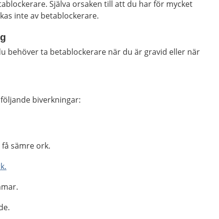
ablockerare. Själva orsaken till att du har för mycket
as inte av betablockerare.
ng
u behöver ta betablockerare när du är gravid eller när
v följande biverkningar:
h få sämre ork.
k.
mmar.
de.