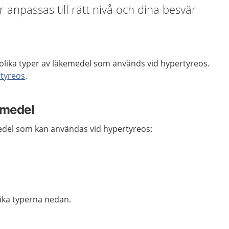
npassas till rätt nivå och dina besvär
 olika typer av läkemedel som används vid hypertyreos.
tyreos
.
emedel
edel som kan användas vid hypertyreos:
ika typerna nedan.