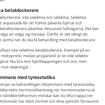
en.
ika betablockerare
ablockerare: icke-selektiva och selektiva. Selektiva
lt anpassade för att främst påverka hjärtat och
a betablockerare påverkar dessutom luftvägarna. Det kan
rmåga att vidga sig minskar. Därför är det viktigt att
ar astma när du ska få behandling med betablockerare.
ftast icke-selektiva betablockerare. Exempel på en
r metoprolol, medan propanolol är en icke selektiv
gerar lika bra mot hjärtklappningen och oro, men
å mot skakningar.
sammans med tyreostatika
 början av behandlingen tillsammans med tyreostatika.
ldkörtelns hormontillverkning när hormonnivåerna är
 av sköldkörtelhormon minskar kan du ofta trappa ner
monnivån har blivit normal och dina symtom försvunnit