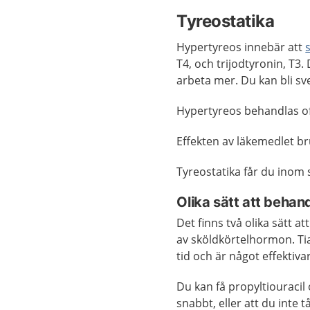
Tyreostatika
Hypertyreos innebär att
T4, och trijodtyronin, T
arbeta mer. Du kan bli svet
Hypertyreos behandlas of
Effekten av läkemedlet b
Tyreostatika får du inom 
Olika sätt att behan
Det finns två olika sätt a
av sköldkörtelhormon. Tia
tid och är något effektiva
Du kan få propyltiouraci
snabbt, eller att du inte 