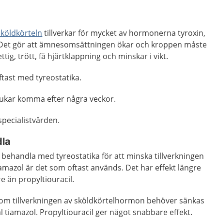
sköldkörteln
tillverkar för mycket av hormonerna tyroxin,
3. Det gör att ämnesomsättningen ökar och kroppen måste
tig, trött, få hjärtklappning och minskar i vikt.
tast med tyreostatika.
rukar komma efter några veckor.
specialistvården.
dla
tt behandla med tyreostatika för att minska tillverkningen
mazol är det som oftast används. Det har effekt längre
re än propyltiouracil.
l om tillverkningen av sköldkörtelhormon behöver sänkas
tål tiamazol. Propyltiouracil ger något snabbare effekt.