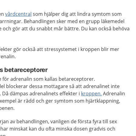
 en
vårdcentral
som hjälper dig att lindra symtom som
darrningar. Behandlingen sker med en grupp läkemedel
e och gör att du snabbt mår bättre. Du kan också behöva
ekter gör också att stressystemet i kroppen blir mer
enalin.
s betareceptorer
 för adrenalin som kallas betareceptorer.
l blockerar dessa mottagare så att adrenalinet inte
. Då dämpas adrenalinets effekter i
kroppen.
Adrenalin
l exempel är rädd och ger symtom som hjärtklappning,
 benen.
rjan av behandlingen, vanligen de första fyra till sex
har minskat kan du ofta minska dosen gradvis och