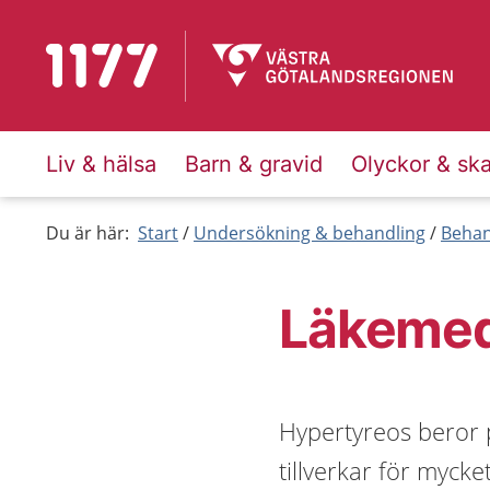
Till startsidan för 1177
Liv & hälsa
Barn & gravid
Olyckor & sk
Du är här:
Start
Undersökning & behandling
Behan
Läkemed
Hypertyreos beror p
tillverkar för myck