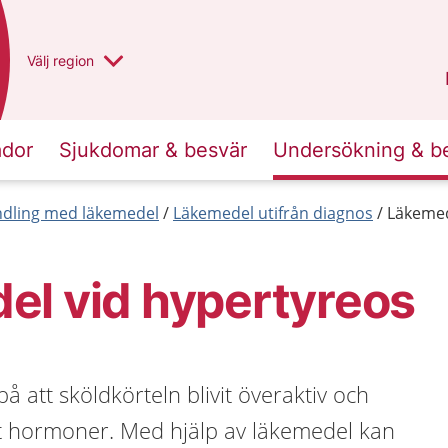
Du har valt region
Välj
en annan
region
Västra Götaland
.
ador
Sjukdomar & besvär
Undersökning & b
dling med läkemedel
Läkemedel utifrån diagnos
Läkemed
el vid hypertyreos
å att sköldkörteln blivit överaktiv och
et hormoner. Med hjälp av läkemedel kan