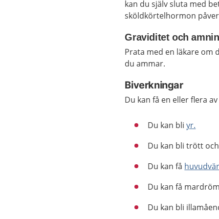
kan du själv sluta med bet
sköldkörtelhormon påverk
Graviditet och amni
Prata med en läkare om d
du ammar.
Biverkningar
Du kan få en eller flera a
Du kan bli
yr.
Du kan bli trött oc
Du kan få
huvudvär
Du kan få mardrö
Du kan bli illamåen