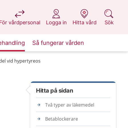
på 1177.se
på 1177.se
på 1177.se
på 1177.se
För vårdpersonal
Logga in
Hitta vård
Sök
ehandling
Så fungerar vården
el vid hypertyreos
Hitta på sidan
Två typer av läkemedel
Betablockerare