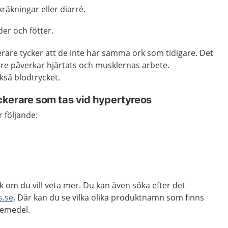
räkningar eller diarré.
der och fötter.
rare tycker att de inte har samma ork som tidigare. Det
are påverkar hjärtats och musklernas arbete.
kså blodtrycket.
ckerare
som tas vid hypertyreos
 följande:
k om du vill veta mer. Du kan även söka efter det
s.se
. Där kan du se vilka olika produktnamn som finns
kemedel.