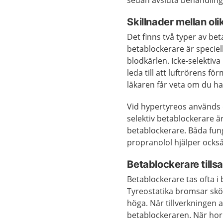
sedan avsluta behandling
Skillnader mellan ol
Det finns två typer av bet
betablockerare är speciel
blodkärlen. Icke-selektiv
leda till att luftrörens fö
läkaren får veta om du h
Vid hypertyreos används o
selektiv betablockerare ä
betablockerare. Båda fun
propranolol hjälper ocks
Betablockerare till
Betablockerare tas ofta i
Tyreostatika bromsar skö
höga. När tillverkningen
betablockeraren. När hor