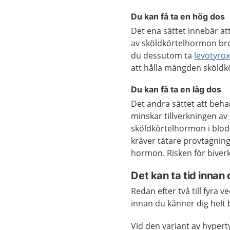
Du kan få ta en hög dos
Det ena sättet innebär att
av sköldkörtelhormon brom
du dessutom ta
levotyrox
att hålla mängden sköldk
Du kan få ta en låg dos
Det andra sättet att beha
minskar tillverkningen a
sköldkörtelhormon i blode
kräver tätare provtagning
hormon. Risken för biverk
Det kan ta tid innan
Redan efter två till fyra 
innan du känner dig helt 
Vid den variant av hyper