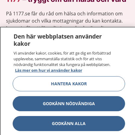
På 1177.se får du råd om hälsa och information om
sjukdomar och vilka mottagningar du kan kontakta.
Logga in för att läsa din journal och göra dina
vårdärenden. Ring telefonnummer 1177 för
Den här webbplatsen använder
sjukvårdsrådgivning dygnet runt.
kakor
1177 ger dig råd när du vill må bättre.
Vi använder kakor, cookies, för att ge dig en förbättrad
upplevelse, sammanställa statistik och för att viss
nödvändig funktionalitet ska fungera på webbplatsen.
Läs mer om hur vi använder kakor
HANTERA KAKOR
Visa inn
1177 på flera språk
GODKÄNN NÖDVÄNDIGA
Visa inn
Om 1177
Visa inn
Kontakt
GODKÄNN ALLA