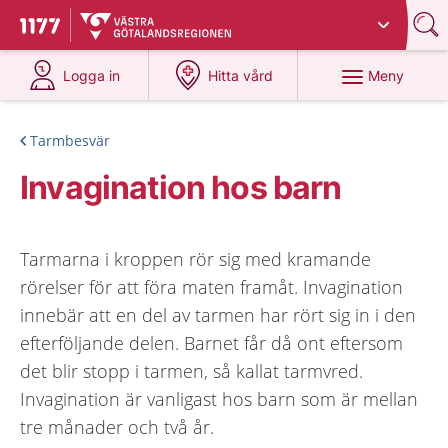
Du har valt region
Västra Götaland
.
Till startsidan för 1177
på 1177.se
på 1177.se
Meny
Logga in
Hitta vård
Tarmbesvär
Invagination hos barn
Tarmarna i kroppen rör sig med kramande
rörelser för att föra maten framåt. Invagination
innebär att en del av tarmen har rört sig in i den
efterföljande delen. Barnet får då ont eftersom
det blir stopp i tarmen, så kallat tarmvred.
Invagination är vanligast hos barn som är mellan
tre månader och två år.