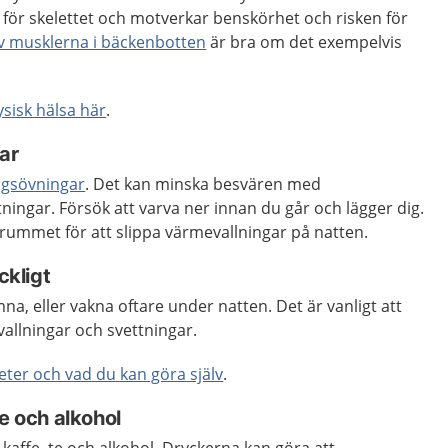
 för skelettet och motverkar benskörhet och risken för
v musklerna i bäckenbotten
är bra om det exempelvis
ysisk hälsa här
.
ar
ngsövningar
. Det kan minska besvären med
ningar. Försök att varva ner innan du går och lägger dig.
ovrummet för att slippa värmevallningar på natten.
ckligt
na, eller vakna oftare under natten. Det är vanligt att
allningar och svettningar.
ter och vad du kan göra själv
.
te och alkohol