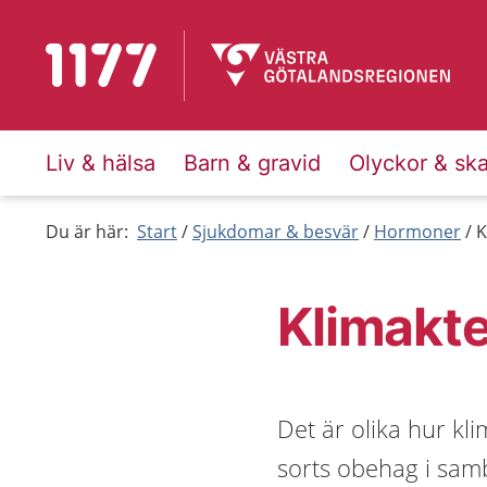
Till startsidan för 1177
Liv & hälsa
Barn & gravid
Olyckor & sk
Du är här:
Start
Sjukdomar & besvär
Hormoner
K
Klimakt
Det är olika hur kl
sorts obehag i samb