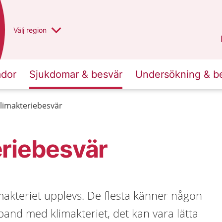
Du har valt region
Välj
en annan
region
Västra Götaland
.
ador
Sjukdomar & besvär
Undersökning & b
limakteriebesvär
eriebesvär
imakteriet upplevs. De flesta känner någon
and med klimakteriet, det kan vara lätta