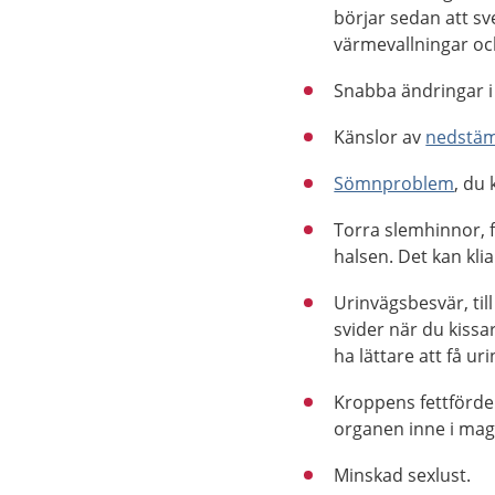
börjar sedan att sv
värmevallningar och
Snabba ändringar 
Känslor av
nedstä
Sömnproblem
, du
Torra slemhinnor, f
halsen. Det kan klia
Urinvägsbesvär, till
svider när du kissa
ha lättare att få ur
Kroppens fettfördel
organen inne i mag
Minskad sexlust.