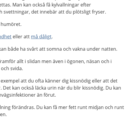
ettas. Man kan också få kylvallningar efter
 svettningar, det innebär att du plötsligt fryser.
i humöret.
mdhet
eller att
må dåligt
.
 kan både ha svårt att somna och vakna under natten.
ramför allt i slidan men även i ögonen, näsan och i
 och svida.
 exempel att du ofta känner dig kissnödig eller att det
r. Det kan också läcka urin när du blir kissnödig. Du kan
invägsinfektioner än förut.
ning förändras. Du kan få mer fett runt midjan och runt
en.