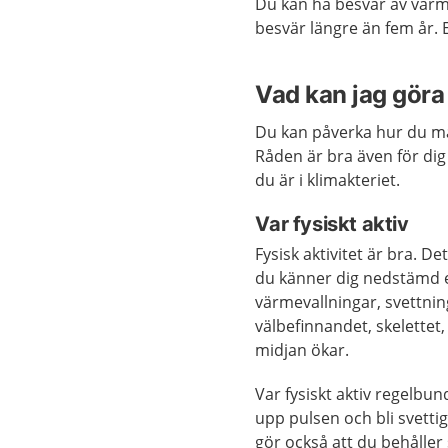
Du kan ha besvär av värme
besvär längre än fem år. E
Vad kan jag göra 
Du kan påverka hur du mår
Råden är bra även för dig
du är i klimakteriet.
Var fysiskt aktiv
Fysisk aktivitet är bra. 
du känner dig nedstämd el
värmevallningar, svettning
välbefinnandet, skelettet,
midjan ökar.
Var fysiskt aktiv regelbund
upp pulsen och bli svetti
gör också att du behåller