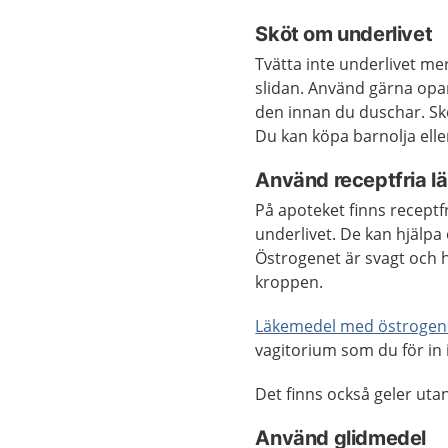
Sköt om underlivet
Tvätta inte underlivet me
slidan. Använd gärna opar
den innan du duschar. Sköl
Du kan köpa barnolja elle
Använd receptfria lä
På apoteket finns recept
underlivet. De kan hjälpa 
Östrogenet är svagt och h
kroppen.
Läkemedel med östrogen f
vagitorium som du för in i
Det finns också geler utan
Använd glidmedel