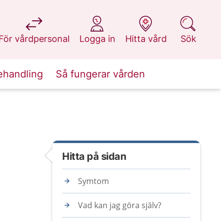
på 1177.se
på 1177.se
på 1177.se
på 1177.se
För vårdpersonal
Logga in
Hitta vård
Sök
ehandling
Så fungerar vården
Hitta på sidan
Symtom
Vad kan jag göra själv?