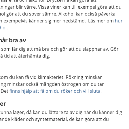
affe, te och alkohol. Dryckerna kan göra att
ingar blir värre. Vissa viner kan till exempel göra att du
hol gör att du sover sämre. Alkohol kan också påverka
n exempelvis känner sig mer nedstämd. Läs mer om
hur
hol
.
år bra av
r som får dig att må bra och gör att du slappnar av. Gör
å tid att återhämta dig.
m du kan få vid klimakteriet. Rökning minskar
ing minskar också mängden östrogen om du tar
 Det
finns hjälp att få om du röker och vill sluta
.
der
tunna lager, då kan du lättare ta av dig när du känner dig
tande kläder och syntetmaterial, de kan göra att du