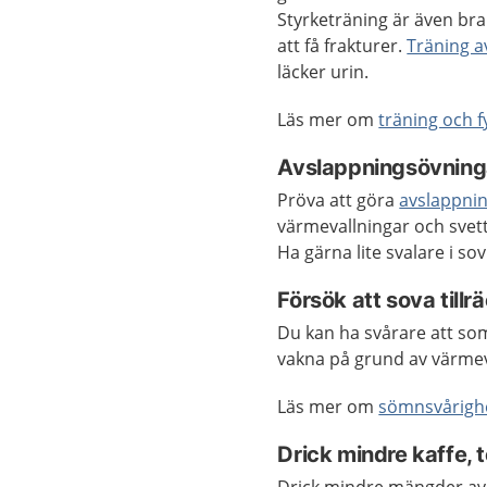
Styrketräning är även bra
att få frakturer.
Träning a
läcker urin.
Läs mer om
träning och f
Avslappningsövning
Pröva att göra
avslappni
värmevallningar och svett
Ha gärna lite svalare i s
Försök att sova tillrä
Du kan ha svårare att som
vakna på grund av värmev
Läs mer om
sömnsvårighe
Drick mindre kaffe, 