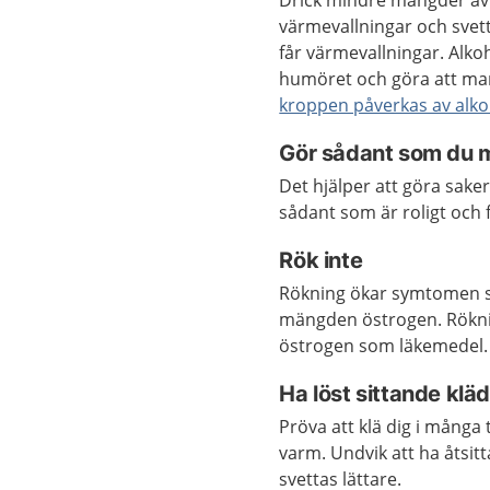
Drick mindre mängder av k
värmevallningar och svettn
får värmevallningar. Alko
humöret och göra att ma
kroppen påverkas av alko
Gör sådant som du m
Det hjälper att göra sake
sådant som är roligt och f
Rök inte
Rökning ökar symtomen so
mängden östrogen. Rökn
östrogen som läkemedel.
Ha löst sittande klä
Pröva att klä dig i många 
varm. Undvik att ha åtsit
svettas lättare.