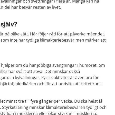
vallningar och svettningar i flera år. Många kan ha
n del har besvär resten av livet.
själv?
 på olika sätt. Här följer råd för att påverka måendet.
 som inte har tydliga klimakteriebesvär men märker att
Det hjälper om du har jobbiga svängningar i humöret, om
ler har svårt att sova. Det minskar också
ar och kylvallningar. Fysisk aktivitet är även bra för
 hjärtat, blodkärlen och för att undvika att fettet runt
et minst tre till fyra gånger per vecka. Du ska helst få
g. Styrketräning minskar klimakteriebesvären tydligt och
 styrkan i musklerna eller ökar styrkan i musklerna.