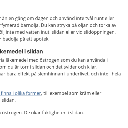
r än en gång om dagen och använd inte tvål runt eller i
fymerad barnolja. Du kan stryka på oljan och torka av
j inte med vatten inuti slidan eller vid slidöppningen.
r badolja på ett apotek.
kemedel i slidan
fria läkemedel med östrogen som du kan använda i
om du är torr i slidan och det svider och kliar.
ar bara effekt på slemhinnan i underlivet, och inte i hela
inns i olika former
, till exempel som kräm eller
 slidan.
 östrogen. De ökar fuktigheten i slidan.