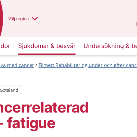
Du har valt region
Välj
en annan
region
Västra Götaland
.
ador
Sjukdomar & besvär
Undersökning & b
leva med cancer
Filmer: Rehabilitering under och efter can
a Götaland
a Götaland
ncerrelaterad
- fatigue