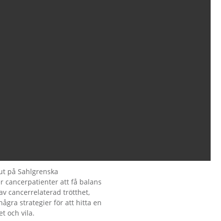
ut på Sahlgrenska
er cancerpatienter att få balans
av cancerrelaterad trötthet,
några strategier för att hitta en
t och vila.