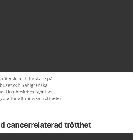
ksköterska och forskare på
khuset och Sahlgrenska
ue. Hon beskriver symtom,
göra för att minska tröttheten.
d cancerrelaterad trötthet