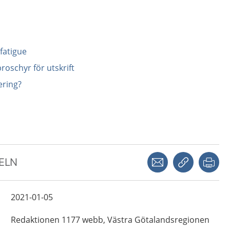
 fatigue
roschyr för utskrift
ering?
Dela via mejl
Kopiera län
Skr
KELN
2021-01-05
Redaktionen 1177 webb,
Västra Götalandsregionen