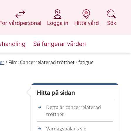
på 1177.se
på 1177.se
på 1177.se
på 1177.se
För vårdpersonal
Logga in
Hitta vård
Sök
ehandling
Så fungerar vården
cer
Film: Cancerrelaterad trötthet - fatigue
Hitta på sidan
Detta är cancerrelaterad
trötthet
Vardagsbalans vid