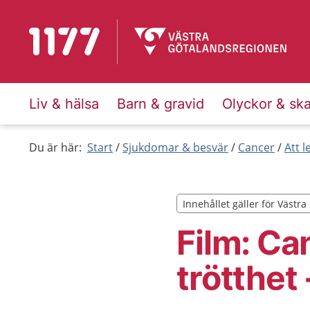
Till startsidan för 1177
Liv & hälsa
Barn & gravid
Olyckor & sk
Du är här:
Start
Sjukdomar & besvär
Cancer
Att 
Innehållet gäller för Västr
Innehållet gäller för Västr
Film: Ca
trötthet 