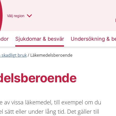
Du har valt region
Välj
en annan
region
Västra Götaland
.
ador
Sjukdomar & besvär
Undersökning & b
skadligt bruk
Läkemedelsberoende
elsberoende
 av vissa läkemedel, till exempel om du
sätt eller under lång tid. Det gäller till