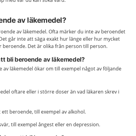
p med var du kan söka vård.
oende av läkemedel?
roende av läkemedel. Ofta märker du inte av beroendet
Det går inte att säga exakt hur länge eller hur mycket
 beroende. Det är olika från person till person.
att bli beroende av läkemedel?
de av läkemedel ökar om till exempel något av följande
el oftare eller i större doser än vad läkaren skrev i
 ett beroende, till exempel av alkohol.
vär, till exempel ångest eller en depression.