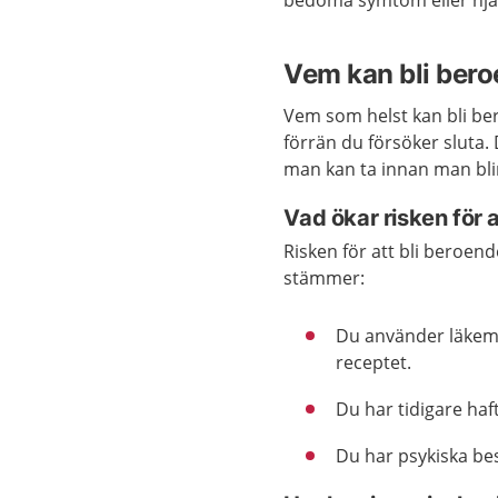
bedöma symtom eller hjäl
Vem kan bli ber
Vem som helst kan bli be
förrän du försöker sluta. 
man kan ta innan man blir
Vad ökar risken för 
Risken för att bli beroen
stämmer:
Du använder läkemed
receptet.
Du har tidigare haft
Du har psykiska bes