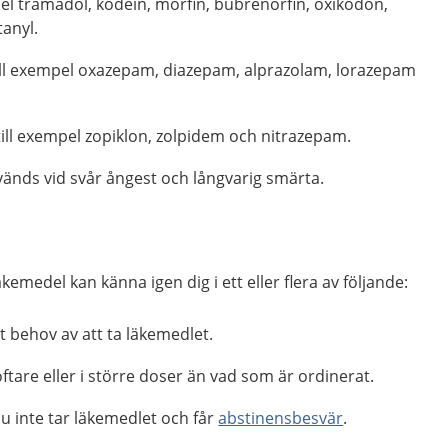
pel tramadol, kodein, morfin, bubrenorfin, oxikodon,
anyl.
ill exempel oxazepam, diazepam, alprazolam, lorazepam
ill exempel zopiklon, zolpidem och nitrazepam.
änds vid svår ångest och långvarig smärta.
emedel kan känna igen dig i ett eller flera av följande:
t behov av att ta läkemedlet.
ftare eller i större doser än vad som är ordinerat.
u inte tar läkemedlet och får
abstinensbesvär
.