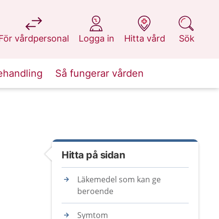
på 1177.se
på 1177.se
på 1177.se
på 1177.se
För vårdpersonal
Logga in
Hitta vård
Sök
ehandling
Så fungerar vården
Hitta på sidan
Läkemedel som kan ge
beroende
Symtom