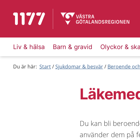
Till startsidan för 1177
Liv & hälsa
Barn & gravid
Olyckor & sk
Du är här:
Start
Sjukdomar & besvär
Beroende och 
Läkemed
Du kan bli beroende
använder dem på fel 