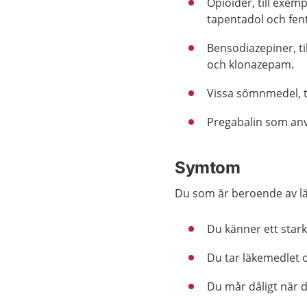
Opioider, till exem
tapentadol och fent
Bensodiazepiner, t
och klonazepam.
Vissa sömnmedel, t
Pregabalin som anv
Symtom
Du som är beroende av läk
Du känner ett stark
Du tar läkemedlet o
Du mår dåligt när d