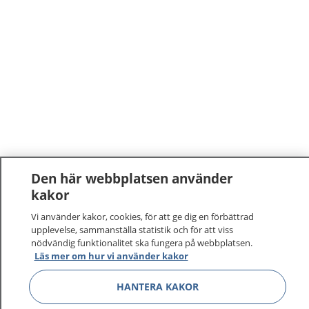
Den här webbplatsen använder
kakor
1177
–
tryggt om din hälsa och vård
Vi använder kakor, cookies, för att ge dig en förbättrad
På 1177.se får du råd om hälsa och information om
upplevelse, sammanställa statistik och för att viss
nödvändig funktionalitet ska fungera på webbplatsen.
sjukdomar och vilka mottagningar du kan kontakta.
Läs mer om hur vi använder kakor
Logga in för att läsa din journal och göra dina
vårdärenden. Ring telefonnummer 1177 för
HANTERA KAKOR
sjukvårdsrådgivning dygnet runt.