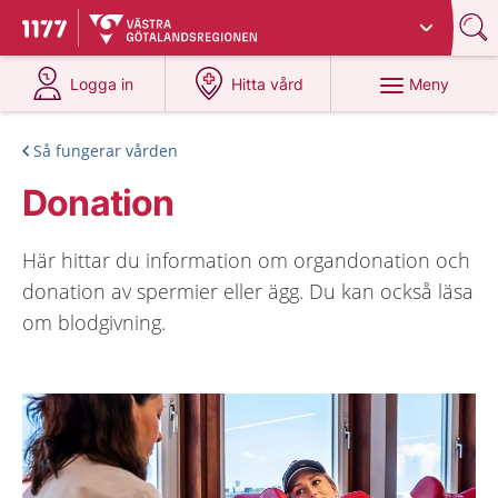
Du har valt region
Västra Götaland
.
Till startsidan för 1177
på 1177.se
på 1177.se
Meny
Logga in
Hitta vård
Så fungerar vården
Donation
Här hittar du information om organdonation och
donation av spermier eller ägg. Du kan också läsa
om blodgivning.