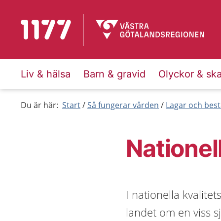
Till startsidan för 1177
Liv & hälsa
Barn & gravid
Olyckor & sk
Du är här:
Start
Så fungerar vården
Lagar och bes
Nationel
I nationella kvalite
landet om en viss 