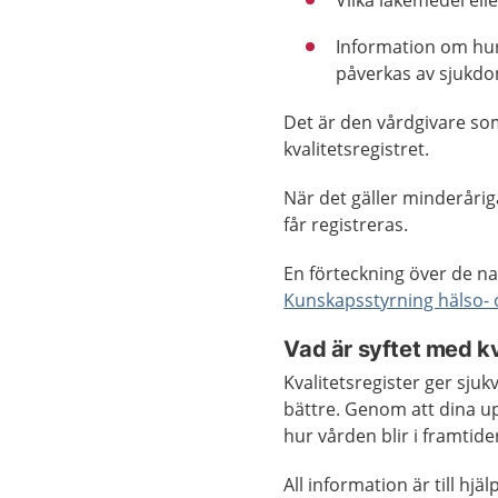
Vilka läkemedel el
Information om hur
påverkas av sjukdo
Det är den vårdgivare som
kvalitetsregistret.
När det gäller minderåri
får registreras.
En förteckning över de na
Kunskapsstyrning hälso- 
Vad är syftet med kv
Kvalitetsregister ger sju
bättre. Genom att dina upp
hur vården blir i framtide
All information är till hjä