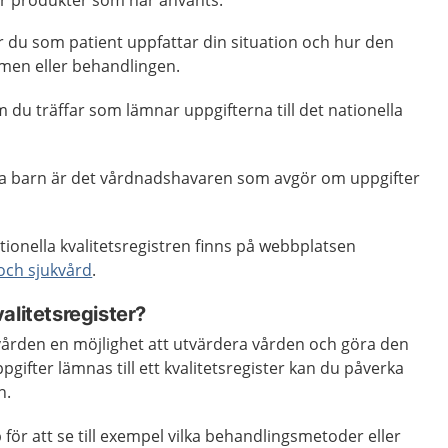
ler produkter som har använts.
 du som patient uppfattar din situation och hur den
men eller behandlingen.
 du träffar som lämnar uppgifterna till det nationella
ga barn är det vårdnadshavaren som avgör om uppgifter
tionella kvalitetsregistren finns på webbplatsen
och sjukvård
.
alitetsregister?
kvården en möjlighet att utvärdera vården och göra den
gifter lämnas till ett kvalitetsregister kan du påverka
n.
lp för att se till exempel vilka behandlingsmetoder eller