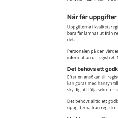
När får uppgifter
Uppgifterna i kvalitetsre
bara får lämnas ut från r
det.
Personalen på den vården
information ur registret
Det behövs ett godk
Efter en ansökan till regi
kan göras med hänsyn til
skyldig att följa sekretes
Det behövs alltid ett go
uppgifterna från registre