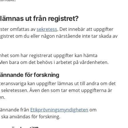
 lämnas ut från registret?
gister omfattas av
sekretess
. Det innebär att uppgifter
egistret om du eller någon närstående inte tar skada av
het som har registrerat uppgifter kan hämta
. Men bara om det behövs i arbetet på vårdenheten.
ännande för forskning
steransvariga kan uppgifter lämnas ut till andra om det
l sekretessen. Även den som tar emot uppgifterna är
sen.
dkännande från
Etikprövningsmyndigheten
om
t ska användas för forskning.