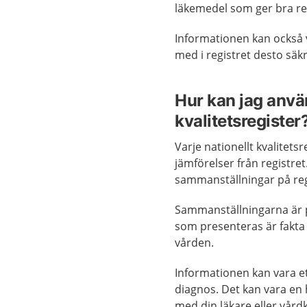
läkemedel som ger bra res
Informationen kan också v
med i registret desto säkr
Hur kan jag anvä
kvalitetsregister
Varje nationellt kvalitets
jämförelser från registre
sammanställningar på reg
Sammanställningarna är p
som presenteras är fakta 
vården.
Informationen kan vara et
diagnos. Det kan vara en hj
med din läkare eller vård