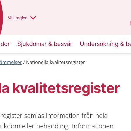
Du har valt region
Välj
en annan
region
Västra Götaland
.
ador
Sjukdomar & besvär
Undersökning & b
tämmelser
Nationella kvalitetsregister
la kvalitetsregister
tsregister samlas information från hela
sjukdom eller behandling. Informationen