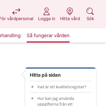
på 1177.se
på 1177.se
på 1177.se
på 1177.se
För vårdpersonal
Logga in
Hitta vård
Sök
ehandling
Så fungerar vården
Hitta på sidan
Vad är ett kvalitetsregister?
Hur kan jag använda
uppgifterna från ett