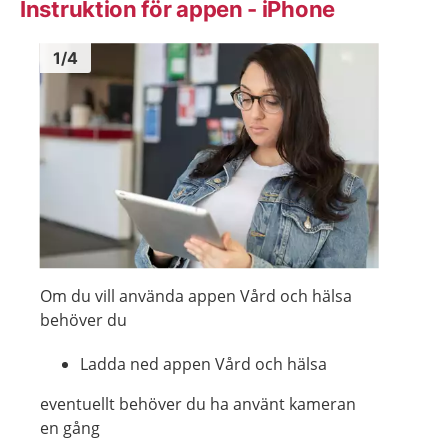
Instruktion för appen - iPhone
Bild
1
Bild
1
1
/
4
Visa föregående bild
Visa n
Om du vill använda appen Vård och hälsa
behöver du
Ladda ned appen Vård och hälsa
eventuellt behöver du ha använt kameran
en gång