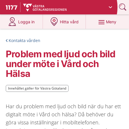
Du har valt region
Västra Götaland
.
Till startsidan för 1177
på 1177.se
på 1177.se
Meny
Logga in
Hitta vård
Kontakta vården
Problem med ljud och bild
under möte i Vård och
Hälsa
Innehållet gäller för Västra Götaland
Innehållet gäller för Västra Götaland
Har du problem med ljud och bild när du har ett
digitalt möte i Vård och hälsa? Då behöver du
göra vissa inställningar i mobiltelefonen.