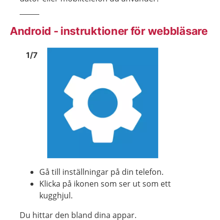
Android - instruktioner för webbläsare
Bild
1
Bild
1
1
/
7
Visa föregående bild
Visa n
Gå till inställningar på din telefon.
Klicka på ikonen som ser ut som ett
kugghjul.
Du hittar den bland dina appar.