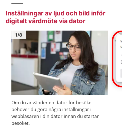
Inställningar av ljud och bild inför
digitalt vårdmöte via dator
Bild
1
Bild
1
1
/
8
Visa föregående bild
Visa n
Om du använder en dator för besöket
behöver du göra några inställningar i
webbläsaren i din dator innan du startar
besöket.