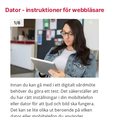
Dator - instruktioner för webbläsare
Bild
1
Bild
1
1
/
8
Visa föregående bild
Visa n
Innan du kan gå med i ett digitalt vårdmöte
behöver du göra ett test. Det säkerställer att
du har rätt inställningar i din mobiltelefon
eller dator för att ljud och bild ska fungera.
Det kan se lite olika ut beroende på vilken
dator eller mobiltelefon du använder.