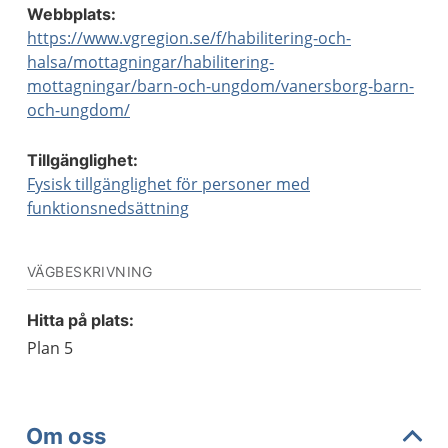
Webbplats:
https://www.vgregion.se/f/habilitering-och-
halsa/mottagningar/habilitering-
mottagningar/barn-och-ungdom/vanersborg-barn-
och-ungdom/
Tillgänglighet:
Fysisk tillgänglighet för personer med
funktionsnedsättning
VÄGBESKRIVNING
Hitta på plats:
Plan 5
Om oss