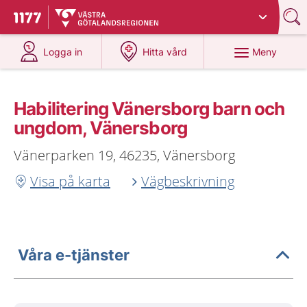
Du har valt region
Västra Götaland
.
Till startsidan för 1177
på 1177.se
på 1177.se
Meny
Logga in
Hitta vård
Habilitering Vänersborg barn och
ungdom, Vänersborg
Vänerparken 19, 46235, Vänersborg
Visa på karta
Vägbeskrivning
Våra e-tjänster